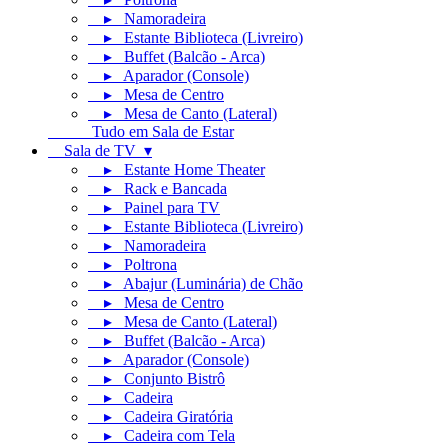
▸ Namoradeira
▸ Estante Biblioteca (Livreiro)
▸ Buffet (Balcão - Arca)
▸ Aparador (Console)
▸ Mesa de Centro
▸ Mesa de Canto (Lateral)
Tudo em Sala de Estar
Sala de TV ▾
▸ Estante Home Theater
▸ Rack e Bancada
▸ Painel para TV
▸ Estante Biblioteca (Livreiro)
▸ Namoradeira
▸ Poltrona
▸ Abajur (Luminária) de Chão
▸ Mesa de Centro
▸ Mesa de Canto (Lateral)
▸ Buffet (Balcão - Arca)
▸ Aparador (Console)
▸ Conjunto Bistrô
▸ Cadeira
▸ Cadeira Giratória
▸ Cadeira com Tela