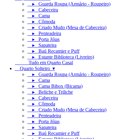
▸ Guarda Roupa (Armário - Roupeiro)
▸ Cabeceira
▸ Cama
▸ Cômoda
▸ Criado Mudo (Mesa de Cabeceira)
▸ Penteadeira
▸ Porta Jóias
▸ Sapateira
▸ Baú Recamier e Puff
▸ Estante Biblioteca (Livreiro)
Tudo em Quarto Casal
Quarto Solteiro ▾
▸ Guarda Roupa (Armário - Roupeiro)
▸ Cama
▸ Cama Bibox (Bicama)
▸ Beliche e Triliche
▸ Cabeceira
▸ Cômoda
▸ Criado Mudo (Mesa de Cabeceira)
▸ Penteadeira
▸ Porta Jóias
▸ Sapateira
▸ Baú Recamier e Puff