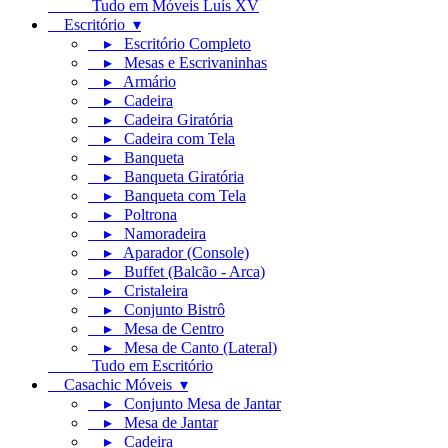
Tudo em Móveis Luís XV
Escritório ▾
▸ Escritório Completo
▸ Mesas e Escrivaninhas
▸ Armário
▸ Cadeira
▸ Cadeira Giratória
▸ Cadeira com Tela
▸ Banqueta
▸ Banqueta Giratória
▸ Banqueta com Tela
▸ Poltrona
▸ Namoradeira
▸ Aparador (Console)
▸ Buffet (Balcão - Arca)
▸ Cristaleira
▸ Conjunto Bistrô
▸ Mesa de Centro
▸ Mesa de Canto (Lateral)
Tudo em Escritório
Casachic Móveis ▾
▸ Conjunto Mesa de Jantar
▸ Mesa de Jantar
▸ Cadeira