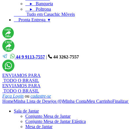
▸ Banqueta
▸ Poltrona
Tudo em Casachic Móveis
Pronta Entrega ▾
CHAT
24hs
CHAT
24hs
44 9 9113-7557
|
44 3262-7557
ENVIAMOS PARA
TODO O BRASIL
ENVIAMOS PARA
TODO O BRASIL
Faça Login
ou
cadastre-se
Home
Minha Lista de Desejos (0)
Minha Conta
Meu Carrinho
Finaliza
Sala de Jantar
Conjunto Mesa de Jantar
Conjunto Mesa de Jantar Elástica
Mesa de Jantar