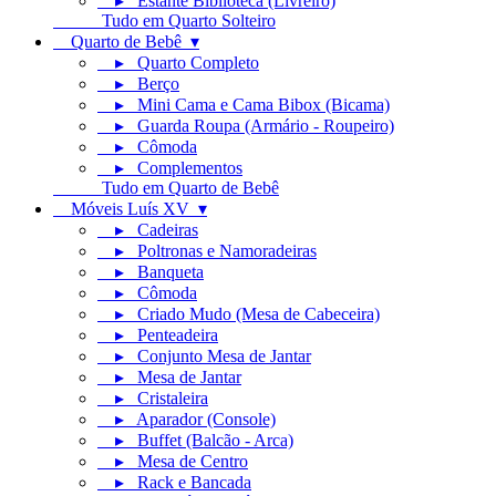
▸ Estante Biblioteca (Livreiro)
Tudo em Quarto Solteiro
Quarto de Bebê ▾
▸ Quarto Completo
▸ Berço
▸ Mini Cama e Cama Bibox (Bicama)
▸ Guarda Roupa (Armário - Roupeiro)
▸ Cômoda
▸ Complementos
Tudo em Quarto de Bebê
Móveis Luís XV ▾
▸ Cadeiras
▸ Poltronas e Namoradeiras
▸ Banqueta
▸ Cômoda
▸ Criado Mudo (Mesa de Cabeceira)
▸ Penteadeira
▸ Conjunto Mesa de Jantar
▸ Mesa de Jantar
▸ Cristaleira
▸ Aparador (Console)
▸ Buffet (Balcão - Arca)
▸ Mesa de Centro
▸ Rack e Bancada