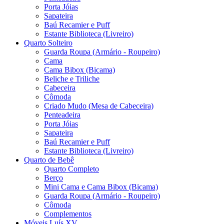
Porta Jóias
Sapateira
Baú Recamier e Puff
Estante Biblioteca (Livreiro)
Quarto Solteiro
Guarda Roupa (Armário - Roupeiro)
Cama
Cama Bibox (Bicama)
Beliche e Triliche
Cabeceira
Cômoda
Criado Mudo (Mesa de Cabeceira)
Penteadeira
Porta Jóias
Sapateira
Baú Recamier e Puff
Estante Biblioteca (Livreiro)
Quarto de Bebê
Quarto Completo
Berço
Mini Cama e Cama Bibox (Bicama)
Guarda Roupa (Armário - Roupeiro)
Cômoda
Complementos
Móveis Luís XV