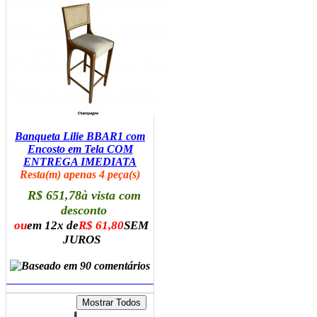
Banqueta Lilie BBAR1 com
Encosto em Tela COM
ENTREGA IMEDIATA
Resta(m) apenas 4 peça(s)
R$ 651,78
à vista com
desconto
ou
em 12x de
R$ 61,80
SEM
JUROS
ADICIONAR AO CARRINHO