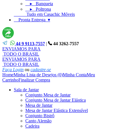
▸ Banqueta
▸ Poltrona
Tudo em Casachic Móveis
Pronta Entrega ▾
CHAT
24hs
44 9 9113-7557
|
44 3262-7557
ENVIAMOS PARA
TODO O BRASIL
ENVIAMOS PARA
TODO O BRASIL
Faça Login
ou
cadastre-se
Home
Minha Lista de Desejos (0)
Minha Conta
Meu
Carrinho
Finalizar Compra
Sala de Jantar
Conjunto Mesa de Jantar
Conjunto Mesa de Jantar Elástica
Mesa de Jantar
Mesa de Jantar Elástica Extensível
Conjunto Bistrô
Canto Alemão
Cadeira