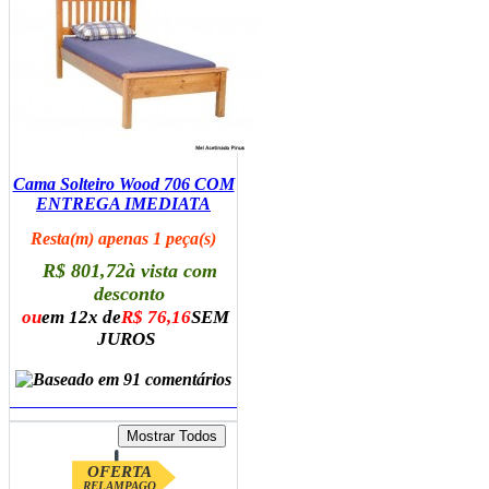
Cama Solteiro Wood 706 COM
ENTREGA IMEDIATA
Resta(m) apenas 1 peça(s)
R$ 801,72
à vista com
desconto
ou
em 12x de
R$ 76,16
SEM
JUROS
ADICIONAR AO CARRINHO
OFERTA
RELAMPAGO