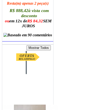
Resta(m) apenas 2 peça(s)
R$ 888,42
à vista com
desconto
ou
em 12x de
R$ 84,32
SEM
JUROS
ADICIONAR AO CARRINHO
OFERTA
RELAMPAGO