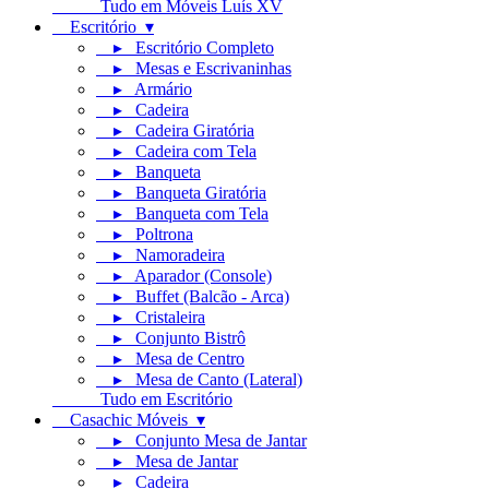
Tudo em Móveis Luís XV
Escritório ▾
▸ Escritório Completo
▸ Mesas e Escrivaninhas
▸ Armário
▸ Cadeira
▸ Cadeira Giratória
▸ Cadeira com Tela
▸ Banqueta
▸ Banqueta Giratória
▸ Banqueta com Tela
▸ Poltrona
▸ Namoradeira
▸ Aparador (Console)
▸ Buffet (Balcão - Arca)
▸ Cristaleira
▸ Conjunto Bistrô
▸ Mesa de Centro
▸ Mesa de Canto (Lateral)
Tudo em Escritório
Casachic Móveis ▾
▸ Conjunto Mesa de Jantar
▸ Mesa de Jantar
▸ Cadeira