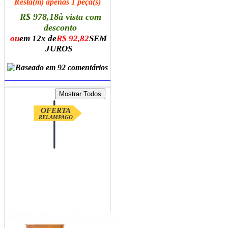
Resta(m) apenas 1 peça(s)
R$ 978,18
à vista com
desconto
ou
em 12x de
R$ 92,82
SEM
JUROS
ADICIONAR AO CARRINHO
OFERTA
RELAMPAGO