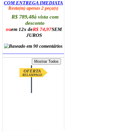
COM ENTREGA IMEDIATA
Resta(m) apenas 2 peça(s)
R$ 789,48
à vista com
desconto
ou
em 12x de
R$ 74,97
SEM
JUROS
ADICIONAR AO CARRINHO
OFERTA
RELAMPAGO