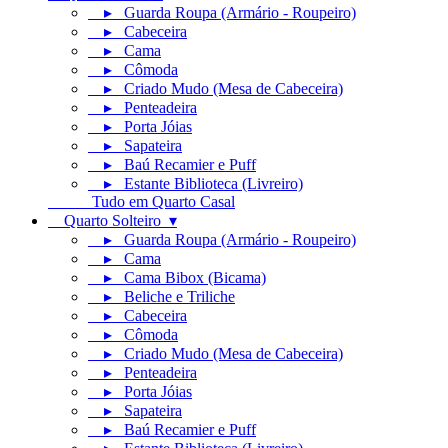
▸ Guarda Roupa (Armário - Roupeiro)
▸ Cabeceira
▸ Cama
▸ Cômoda
▸ Criado Mudo (Mesa de Cabeceira)
▸ Penteadeira
▸ Porta Jóias
▸ Sapateira
▸ Baú Recamier e Puff
▸ Estante Biblioteca (Livreiro)
Tudo em Quarto Casal
Quarto Solteiro ▾
▸ Guarda Roupa (Armário - Roupeiro)
▸ Cama
▸ Cama Bibox (Bicama)
▸ Beliche e Triliche
▸ Cabeceira
▸ Cômoda
▸ Criado Mudo (Mesa de Cabeceira)
▸ Penteadeira
▸ Porta Jóias
▸ Sapateira
▸ Baú Recamier e Puff