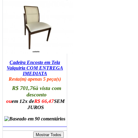
Cadeira Encosto em Tela
Valquiria COM ENTREGA
IMEDIATA
Resta(m) apenas 5 peça(s)
R$ 701,76
à vista com
desconto
ou
em 12x de
R$ 66,47
SEM
JUROS
ADICIONAR AO CARRINHO