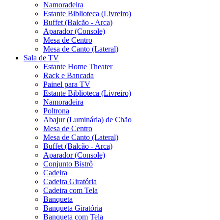
Namoradeira
Estante Biblioteca (Livreiro)
Buffet (Balcão - Arca)
Aparador (Console)
Mesa de Centro
Mesa de Canto (Lateral)
Sala de TV
Estante Home Theater
Rack e Bancada
Painel para TV
Estante Biblioteca (Livreiro)
Namoradeira
Poltrona
Abajur (Luminária) de Chão
Mesa de Centro
Mesa de Canto (Lateral)
Buffet (Balcão - Arca)
Aparador (Console)
Conjunto Bistrô
Cadeira
Cadeira Giratória
Cadeira com Tela
Banqueta
Banqueta Giratória
Banqueta com Tela