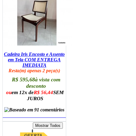
Cadeira Iris Encosto e Assento
em Tela COM ENTREGA
IMEDIATA
Resta(m) apenas 2 peça(s)
R$ 595,68
à vista com
desconto
ou
em 12x de
R$ 56,44
SEM
JUROS
ADICIONAR AO CARRINHO
OFERTA