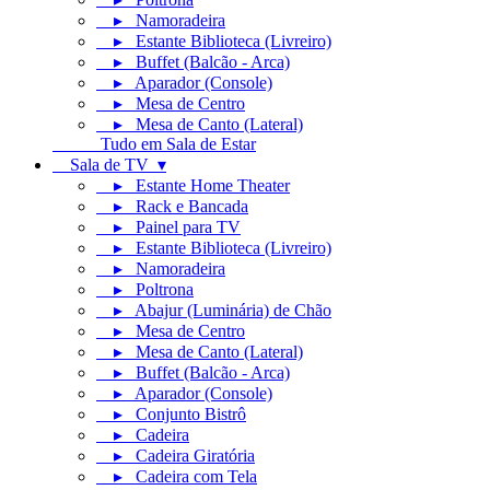
▸ Namoradeira
▸ Estante Biblioteca (Livreiro)
▸ Buffet (Balcão - Arca)
▸ Aparador (Console)
▸ Mesa de Centro
▸ Mesa de Canto (Lateral)
Tudo em Sala de Estar
Sala de TV ▾
▸ Estante Home Theater
▸ Rack e Bancada
▸ Painel para TV
▸ Estante Biblioteca (Livreiro)
▸ Namoradeira
▸ Poltrona
▸ Abajur (Luminária) de Chão
▸ Mesa de Centro
▸ Mesa de Canto (Lateral)
▸ Buffet (Balcão - Arca)
▸ Aparador (Console)
▸ Conjunto Bistrô
▸ Cadeira
▸ Cadeira Giratória
▸ Cadeira com Tela