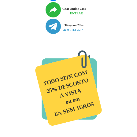
Chat Online 24hs
ENTRAR
Telegram 24hs
44 9 9113-7557
TODO SITE COM
25% DESCONTO
À VISTA
ou em
12x SEM JUROS