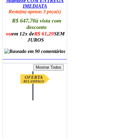
Matelasse COM ENTREGA
IMEDIATA
Resta(m) apenas 3 peça(s)
R$ 647,70
à vista com
desconto
ou
em 12x de
R$ 61,29
SEM
JUROS
ADICIONAR AO CARRINHO
OFERTA
RELAMPAGO