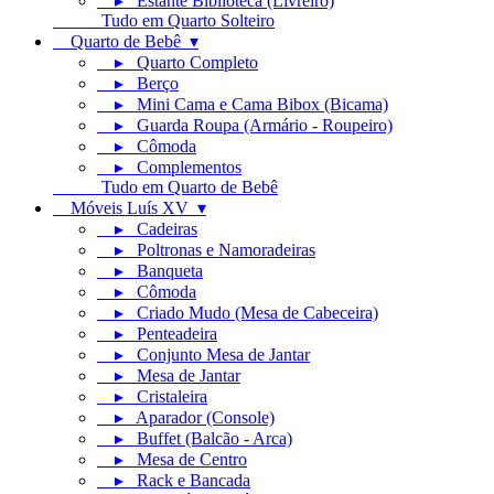
▸ Estante Biblioteca (Livreiro)
Tudo em Quarto Solteiro
Quarto de Bebê ▾
▸ Quarto Completo
▸ Berço
▸ Mini Cama e Cama Bibox (Bicama)
▸ Guarda Roupa (Armário - Roupeiro)
▸ Cômoda
▸ Complementos
Tudo em Quarto de Bebê
Móveis Luís XV ▾
▸ Cadeiras
▸ Poltronas e Namoradeiras
▸ Banqueta
▸ Cômoda
▸ Criado Mudo (Mesa de Cabeceira)
▸ Penteadeira
▸ Conjunto Mesa de Jantar
▸ Mesa de Jantar
▸ Cristaleira
▸ Aparador (Console)
▸ Buffet (Balcão - Arca)
▸ Mesa de Centro
▸ Rack e Bancada