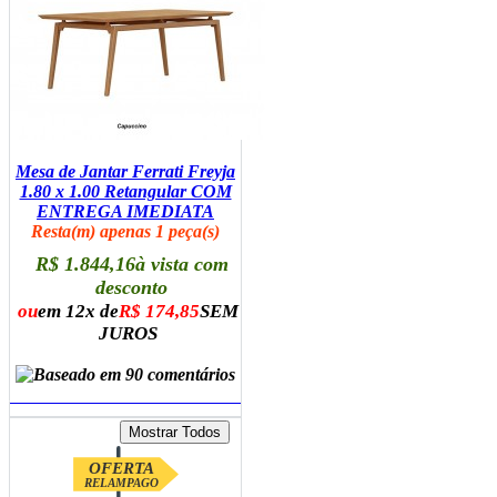
Mesa de Jantar Ferrati Freyja
1.80 x 1.00 Retangular COM
ENTREGA IMEDIATA
Resta(m) apenas 1 peça(s)
R$ 1.844,16
à vista com
desconto
ou
em 12x de
R$ 174,85
SEM
JUROS
ADICIONAR AO CARRINHO
OFERTA
RELAMPAGO