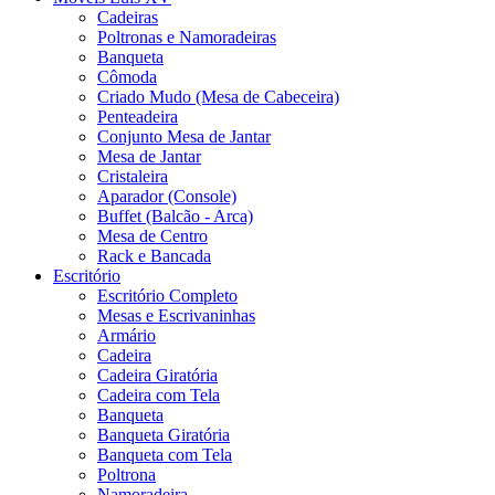
Cadeiras
Poltronas e Namoradeiras
Banqueta
Cômoda
Criado Mudo (Mesa de Cabeceira)
Penteadeira
Conjunto Mesa de Jantar
Mesa de Jantar
Cristaleira
Aparador (Console)
Buffet (Balcão - Arca)
Mesa de Centro
Rack e Bancada
Escritório
Escritório Completo
Mesas e Escrivaninhas
Armário
Cadeira
Cadeira Giratória
Cadeira com Tela
Banqueta
Banqueta Giratória
Banqueta com Tela
Poltrona
Namoradeira