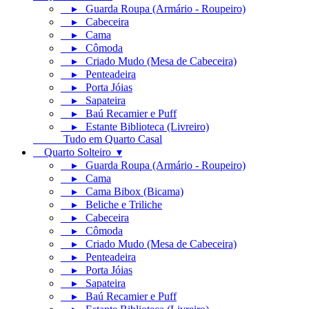
▸ Guarda Roupa (Armário - Roupeiro)
▸ Cabeceira
▸ Cama
▸ Cômoda
▸ Criado Mudo (Mesa de Cabeceira)
▸ Penteadeira
▸ Porta Jóias
▸ Sapateira
▸ Baú Recamier e Puff
▸ Estante Biblioteca (Livreiro)
Tudo em Quarto Casal
Quarto Solteiro ▾
▸ Guarda Roupa (Armário - Roupeiro)
▸ Cama
▸ Cama Bibox (Bicama)
▸ Beliche e Triliche
▸ Cabeceira
▸ Cômoda
▸ Criado Mudo (Mesa de Cabeceira)
▸ Penteadeira
▸ Porta Jóias
▸ Sapateira
▸ Baú Recamier e Puff