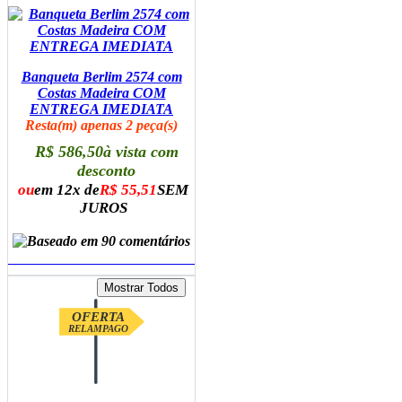
Banqueta Berlim 2574 com
Costas Madeira COM
ENTREGA IMEDIATA
Resta(m) apenas 2 peça(s)
R$ 586,50
à vista com
desconto
ou
em 12x de
R$ 55,51
SEM
JUROS
ADICIONAR AO CARRINHO
OFERTA
RELAMPAGO