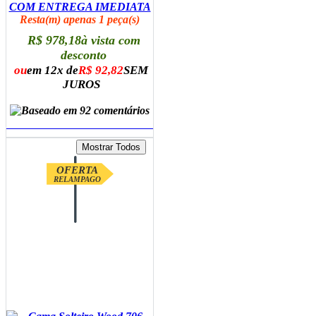
COM ENTREGA IMEDIATA
Resta(m) apenas 1 peça(s)
R$ 978,18
à vista com
desconto
ou
em 12x de
R$ 92,82
SEM
JUROS
ADICIONAR AO CARRINHO
OFERTA
RELAMPAGO