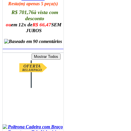
Resta(m) apenas 5 peça(s)
R$ 701,76
à vista com
desconto
ou
em 12x de
R$ 66,47
SEM
JUROS
ADICIONAR AO CARRINHO
OFERTA
RELAMPAGO