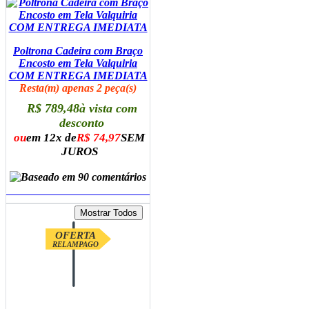
Poltrona Cadeira com Braço
Encosto em Tela Valquiria
COM ENTREGA IMEDIATA
Resta(m) apenas 2 peça(s)
R$ 789,48
à vista com
desconto
ou
em 12x de
R$ 74,97
SEM
JUROS
ADICIONAR AO CARRINHO
OFERTA
RELAMPAGO