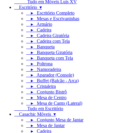
Tudo em Móveis Luís XV
Escritório ▾
▸ Escritório Completo
▸ Mesas e Escrivaninhas
▸ Armário
▸ Cadeira
▸ Cadeira Giratória
▸ Cadeira com Tela
▸ Banqueta
▸ Banqueta Giratória
▸ Banqueta com Tela
▸ Poltrona
▸ Namoradeira
▸ Aparador (Console)
▸ Buffet (Balcão - Arca)
▸ Cristaleira
▸ Conjunto Bistrô
▸ Mesa de Centro
▸ Mesa de Canto (Lateral)
Tudo em Escritório
Casachic Móveis ▾
▸ Conjunto Mesa de Jantar
▸ Mesa de Jantar
▸ Cadeira