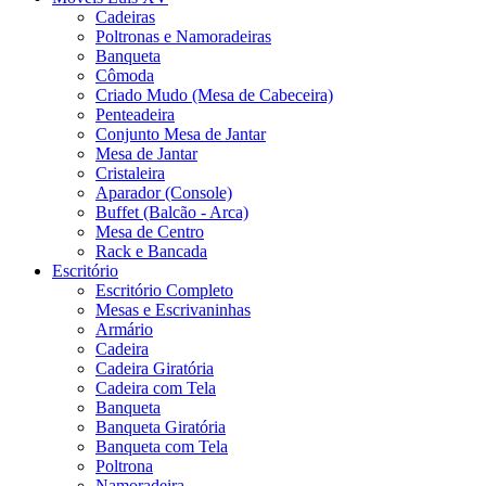
Cadeiras
Poltronas e Namoradeiras
Banqueta
Cômoda
Criado Mudo (Mesa de Cabeceira)
Penteadeira
Conjunto Mesa de Jantar
Mesa de Jantar
Cristaleira
Aparador (Console)
Buffet (Balcão - Arca)
Mesa de Centro
Rack e Bancada
Escritório
Escritório Completo
Mesas e Escrivaninhas
Armário
Cadeira
Cadeira Giratória
Cadeira com Tela
Banqueta
Banqueta Giratória
Banqueta com Tela
Poltrona
Namoradeira