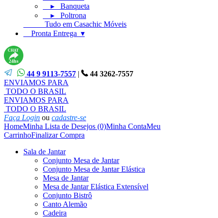
▸ Banqueta
▸ Poltrona
Tudo em Casachic Móveis
Pronta Entrega ▾
CHAT
24hs
44 9 9113-7557
|
44 3262-7557
ENVIAMOS PARA
TODO O BRASIL
ENVIAMOS PARA
TODO O BRASIL
Faça Login
ou
cadastre-se
Home
Minha Lista de Desejos (0)
Minha Conta
Meu
Carrinho
Finalizar Compra
Sala de Jantar
Conjunto Mesa de Jantar
Conjunto Mesa de Jantar Elástica
Mesa de Jantar
Mesa de Jantar Elástica Extensível
Conjunto Bistrô
Canto Alemão
Cadeira