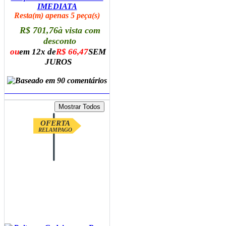
IMEDIATA
Resta(m) apenas 5 peça(s)
R$ 701,76
à vista com
desconto
ou
em 12x de
R$ 66,47
SEM
JUROS
ADICIONAR AO CARRINHO
OFERTA
RELAMPAGO