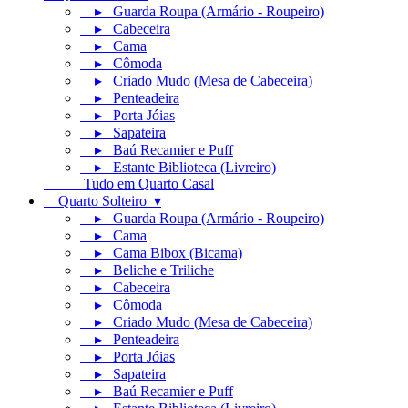
▸ Guarda Roupa (Armário - Roupeiro)
▸ Cabeceira
▸ Cama
▸ Cômoda
▸ Criado Mudo (Mesa de Cabeceira)
▸ Penteadeira
▸ Porta Jóias
▸ Sapateira
▸ Baú Recamier e Puff
▸ Estante Biblioteca (Livreiro)
Tudo em Quarto Casal
Quarto Solteiro ▾
▸ Guarda Roupa (Armário - Roupeiro)
▸ Cama
▸ Cama Bibox (Bicama)
▸ Beliche e Triliche
▸ Cabeceira
▸ Cômoda
▸ Criado Mudo (Mesa de Cabeceira)
▸ Penteadeira
▸ Porta Jóias
▸ Sapateira
▸ Baú Recamier e Puff