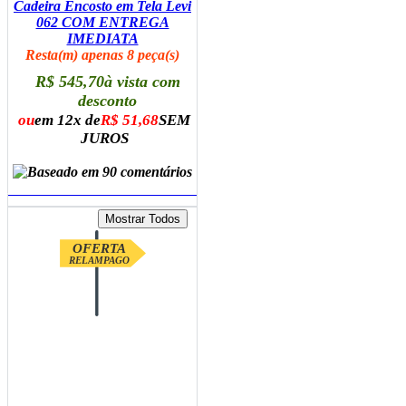
Cadeira Encosto em Tela Levi
062 COM ENTREGA
IMEDIATA
Resta(m) apenas 8 peça(s)
R$ 545,70
à vista com
desconto
ou
em 12x de
R$ 51,68
SEM
JUROS
ADICIONAR AO CARRINHO
OFERTA
RELAMPAGO