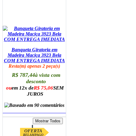
Banqueta Giratoria em
Madeira Maciça 3923 Bela
COM ENTREGA IMEDIATA
Resta(m) apenas 2 peça(s)
R$ 787,44
à vista com
desconto
ou
em 12x de
R$ 75,06
SEM
JUROS
ADICIONAR AO CARRINHO
OFERTA
RELAMPAGO