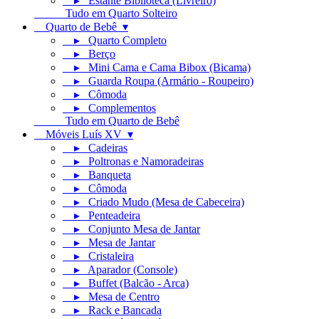
▸ Estante Biblioteca (Livreiro)
Tudo em Quarto Solteiro
Quarto de Bebê ▾
▸ Quarto Completo
▸ Berço
▸ Mini Cama e Cama Bibox (Bicama)
▸ Guarda Roupa (Armário - Roupeiro)
▸ Cômoda
▸ Complementos
Tudo em Quarto de Bebê
Móveis Luís XV ▾
▸ Cadeiras
▸ Poltronas e Namoradeiras
▸ Banqueta
▸ Cômoda
▸ Criado Mudo (Mesa de Cabeceira)
▸ Penteadeira
▸ Conjunto Mesa de Jantar
▸ Mesa de Jantar
▸ Cristaleira
▸ Aparador (Console)
▸ Buffet (Balcão - Arca)
▸ Mesa de Centro
▸ Rack e Bancada