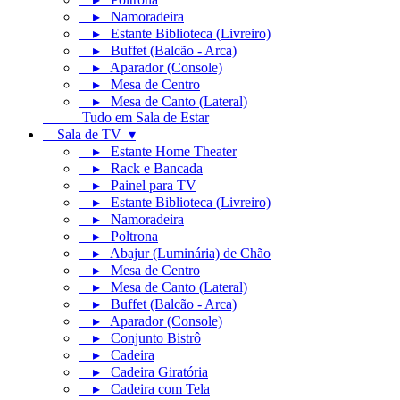
▸ Namoradeira
▸ Estante Biblioteca (Livreiro)
▸ Buffet (Balcão - Arca)
▸ Aparador (Console)
▸ Mesa de Centro
▸ Mesa de Canto (Lateral)
Tudo em Sala de Estar
Sala de TV ▾
▸ Estante Home Theater
▸ Rack e Bancada
▸ Painel para TV
▸ Estante Biblioteca (Livreiro)
▸ Namoradeira
▸ Poltrona
▸ Abajur (Luminária) de Chão
▸ Mesa de Centro
▸ Mesa de Canto (Lateral)
▸ Buffet (Balcão - Arca)
▸ Aparador (Console)
▸ Conjunto Bistrô
▸ Cadeira
▸ Cadeira Giratória
▸ Cadeira com Tela