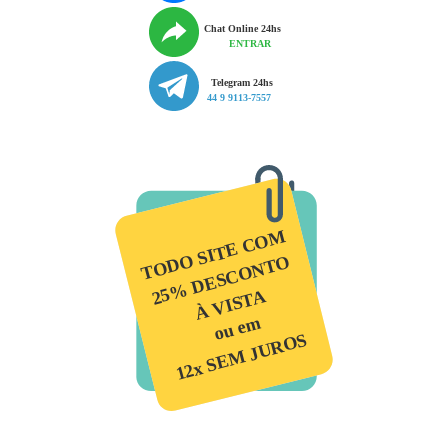
Chat Online 24hs
ENTRAR
Telegram 24hs
44 9 9113-7557
TODO SITE COM
25% DESCONTO
À VISTA
ou em
12x SEM JUROS