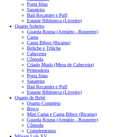
Porta Jóias
Sapateira
Baú Recamier e Puff
Estante Biblioteca (Livreiro)
Quarto Solteiro
Guarda Roupa (Armário - Roupeiro)
Cama
Cama Bibox (Bicama)
Beliche e Triliche
Cabeceira
Cômoda
Criado Mudo (Mesa de Cabeceira)
Penteadeira
Porta Jóias
Sapateira
Baú Recamier e Puff
Estante Biblioteca (Livreiro)
Quarto de Bebê
Quarto Completo
Berço
Mini Cama e Cama Bibox (Bicama)
Guarda Roupa (Armário - Roupeiro)
Cômoda
Complementos
Móveis Luís XV