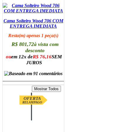
Cama Solteiro Wood 706 COM
ENTREGA IMEDIATA
Resta(m) apenas 1 peça(s)
R$ 801,72
à vista com
desconto
ou
em 12x de
R$ 76,16
SEM
JUROS
ADICIONAR AO CARRINHO
OFERTA
RELAMPAGO