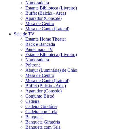
Namoradeira
Estante Biblioteca (Livreiro)
Buffet (Balcão - Arca)
Aparador (Console)
Mesa de Centro
Mesa de Canto (Lateral)
Sala de TV
Estante Home Theater
Rack e Bancada
Painel para TV
Estante Biblioteca (Livreiro)
Namoradeira
Poltrona
Abajur (Luminária) de Chão
Mesa de Centro
Mesa de Canto (Lateral)
Buffet (Balcão - Arca)
Aparador (Console)
Conjunto Bistrô
Cadeira
Cadeira Giratória
Cadeira com Tela
Banqueta
Banqueta Giratória
Banqueta com Tela