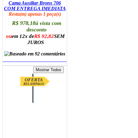
Cama Auxiliar Bronx 706
COM ENTREGA IMEDIATA
Resta(m) apenas 1 peça(s)
R$ 978,18
à vista com
desconto
ou
em 12x de
R$ 92,82
SEM
JUROS
ADICIONAR AO CARRINHO
OFERTA
RELAMPAGO