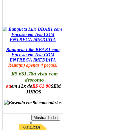
Banqueta Lilie BBAR1 com
Encosto em Tela COM
ENTREGA IMEDIATA
Resta(m) apenas 4 peça(s)
R$ 651,78
à vista com
desconto
ou
em 12x de
R$ 61,80
SEM
JUROS
ADICIONAR AO CARRINHO
OFERTA