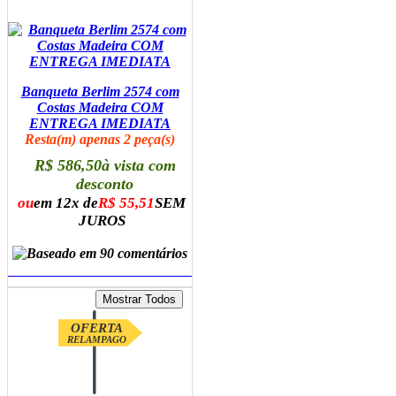
Banqueta Berlim 2574 com
Costas Madeira COM
ENTREGA IMEDIATA
Resta(m) apenas 2 peça(s)
R$ 586,50
à vista com
desconto
ou
em 12x de
R$ 55,51
SEM
JUROS
ADICIONAR AO CARRINHO
OFERTA
RELAMPAGO