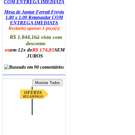
Mesa de Jantar Ferrati Freyja
1.80 x 1.00 Retangular COM
ENTREGA IMEDIATA
Resta(m) apenas 1 peça(s)
R$ 1.844,16
à vista com
desconto
ou
em 12x de
R$ 174,85
SEM
JUROS
ADICIONAR AO CARRINHO
OFERTA
RELAMPAGO