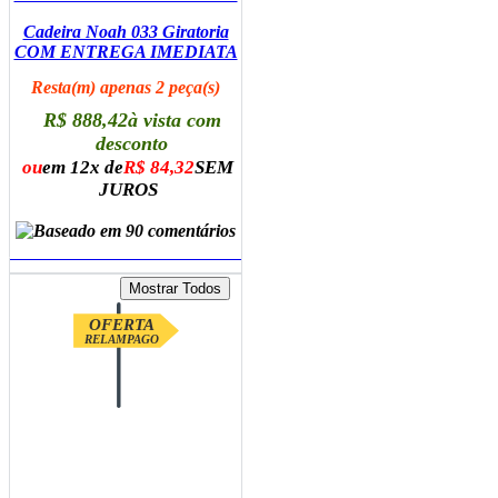
Cadeira Noah 033 Giratoria
COM ENTREGA IMEDIATA
Resta(m) apenas 2 peça(s)
R$ 888,42
à vista com
desconto
ou
em 12x de
R$ 84,32
SEM
JUROS
ADICIONAR AO CARRINHO
OFERTA
RELAMPAGO