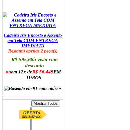
Cadeira Iris Encosto e Assento
em Tela COM ENTREGA
IMEDIATA
Resta(m) apenas 2 peça(s)
R$ 595,68
à vista com
desconto
ou
em 12x de
R$ 56,44
SEM
JUROS
ADICIONAR AO CARRINHO
OFERTA
RELAMPAGO