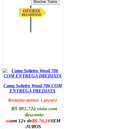
OFERTA
RELAMPAGO
Cama Solteiro Wood 706 COM
ENTREGA IMEDIATA
Resta(m) apenas 1 peça(s)
R$ 801,72
à vista com
desconto
ou
em 12x de
R$ 76,16
SEM
JUROS