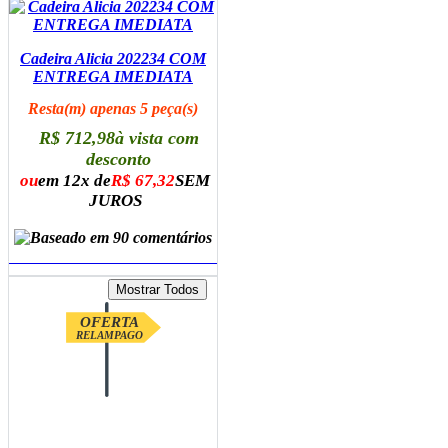
Cadeira Alicia 202234 COM
ENTREGA IMEDIATA
Resta(m) apenas 5 peça(s)
R$ 712,98
à vista com
desconto
ou
em 12x de
R$ 67,32
SEM
JUROS
ADICIONAR AO CARRINHO
OFERTA
RELAMPAGO