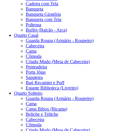
Cadeira com Tela
Banqueta
Banqueta Giratória
Banqueta com Tela
Poltrona
Buffet (Balcão - Arca)
Quarto Casal
Guarda Roupa (Armário - Roupeiro)
Cabeceira
Cama
Cômoda
Criado Mudo (Mesa de Cabeceira)
Penteadeira
Porta Jóias
Sapateira
Baú Recamier e Puff
Estante Biblioteca (Livreiro)
Quarto Solteiro
Guarda Roupa (Armário - Roupeiro)
Cama
Cama Bibox (Bicama)
Beliche e Triliche
Cabeceira
Cômoda
Criado Mudo (Mesa de Cabeceira)