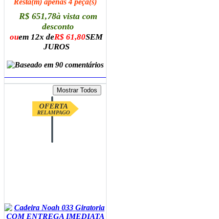
Resta(m) apenas 4 peça(s)
R$ 651,78
à vista com
desconto
ou
em 12x de
R$ 61,80
SEM
JUROS
ADICIONAR AO CARRINHO
OFERTA
RELAMPAGO