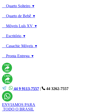
Quarto Solteiro ▾
Quarto de Bebê ▾
Móveis Luís XV ▾
Escritório ▾
Casachic Móveis ▾
Pronta Entrega ▾
CHAT
24hs
CHAT
24hs
44 9 9113-7557
|
44 3262-7557
ENVIAMOS PARA
TODO O BRASIL