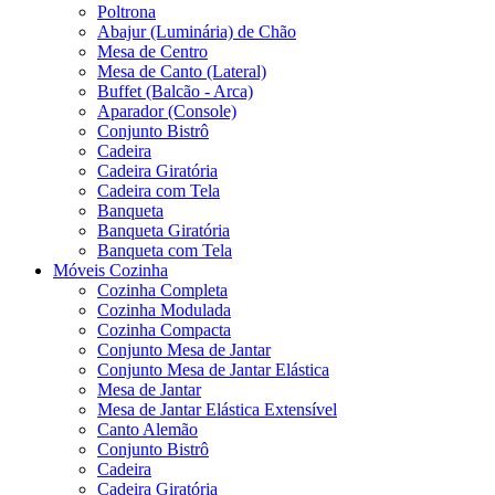
Poltrona
Abajur (Luminária) de Chão
Mesa de Centro
Mesa de Canto (Lateral)
Buffet (Balcão - Arca)
Aparador (Console)
Conjunto Bistrô
Cadeira
Cadeira Giratória
Cadeira com Tela
Banqueta
Banqueta Giratória
Banqueta com Tela
Móveis Cozinha
Cozinha Completa
Cozinha Modulada
Cozinha Compacta
Conjunto Mesa de Jantar
Conjunto Mesa de Jantar Elástica
Mesa de Jantar
Mesa de Jantar Elástica Extensível
Canto Alemão
Conjunto Bistrô
Cadeira
Cadeira Giratória