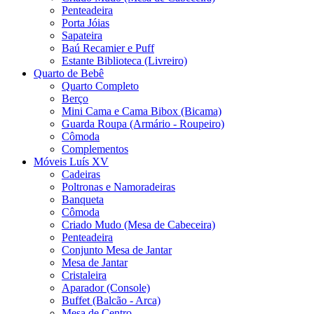
Penteadeira
Porta Jóias
Sapateira
Baú Recamier e Puff
Estante Biblioteca (Livreiro)
Quarto de Bebê
Quarto Completo
Berço
Mini Cama e Cama Bibox (Bicama)
Guarda Roupa (Armário - Roupeiro)
Cômoda
Complementos
Móveis Luís XV
Cadeiras
Poltronas e Namoradeiras
Banqueta
Cômoda
Criado Mudo (Mesa de Cabeceira)
Penteadeira
Conjunto Mesa de Jantar
Mesa de Jantar
Cristaleira
Aparador (Console)
Buffet (Balcão - Arca)
Mesa de Centro