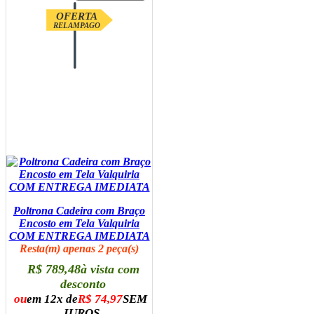
OFERTA
RELAMPAGO
Poltrona Cadeira com Braço
Encosto em Tela Valquiria
COM ENTREGA IMEDIATA
Resta(m) apenas 2 peça(s)
R$ 789,48
à vista com
desconto
ou
em 12x de
R$ 74,97
SEM
JUROS