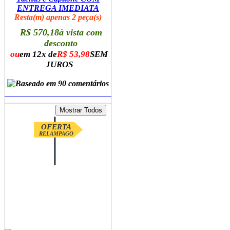
ENTREGA IMEDIATA
Resta(m) apenas 2 peça(s)
R$ 570,18
à vista com
desconto
ou
em 12x de
R$ 53,98
SEM
JUROS
ADICIONAR AO CARRINHO
OFERTA
RELAMPAGO