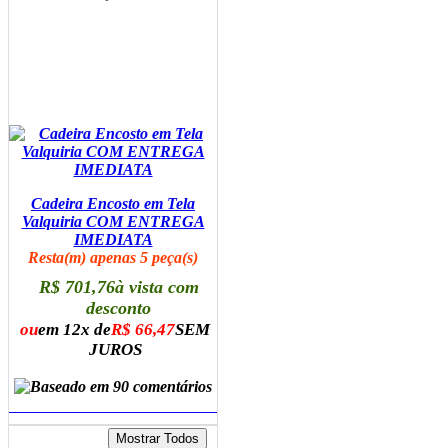
Cadeira Encosto em Tela
Valquiria COM ENTREGA
IMEDIATA
Resta(m) apenas 5 peça(s)
R$ 701,76
à vista com
desconto
ou
em 12x de
R$ 66,47
SEM
JUROS
ADICIONAR AO CARRINHO