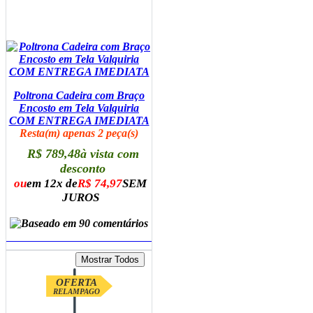
Poltrona Cadeira com Braço
Encosto em Tela Valquiria
COM ENTREGA IMEDIATA
Resta(m) apenas 2 peça(s)
R$ 789,48
à vista com
desconto
ou
em 12x de
R$ 74,97
SEM
JUROS
ADICIONAR AO CARRINHO
OFERTA
RELAMPAGO