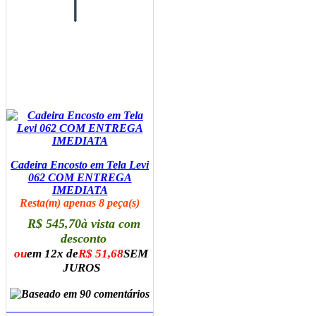
Cadeira Encosto em Tela Levi
062 COM ENTREGA
IMEDIATA
Resta(m) apenas 8 peça(s)
R$ 545,70
à vista com
desconto
ou
em 12x de
R$ 51,68
SEM
JUROS
ADICIONAR AO CARRINHO