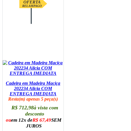
OFERTA
RELAMPAGO
Cadeira em Madeira Maciça
202234 Alicia COM
ENTREGA IMEDIATA
Resta(m) apenas 5 peça(s)
R$ 712,98
à vista com
desconto
ou
em 12x de
R$ 67,49
SEM
JUROS