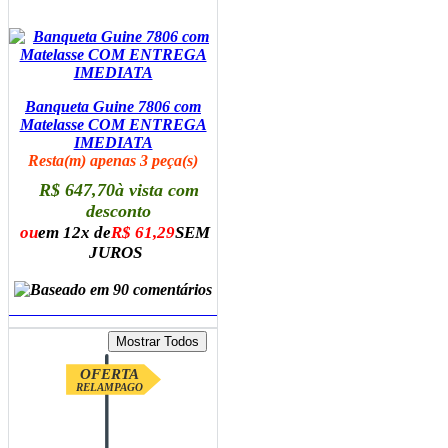
Banqueta Guine 7806 com
Matelasse COM ENTREGA
IMEDIATA
Resta(m) apenas 3 peça(s)
R$ 647,70
à vista com
desconto
ou
em 12x de
R$ 61,29
SEM
JUROS
ADICIONAR AO CARRINHO
OFERTA
RELAMPAGO