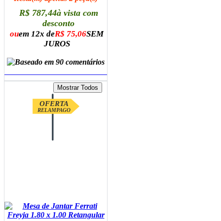
R$ 787,44
à vista com
desconto
ou
em 12x de
R$ 75,06
SEM
JUROS
ADICIONAR AO CARRINHO
OFERTA
RELAMPAGO