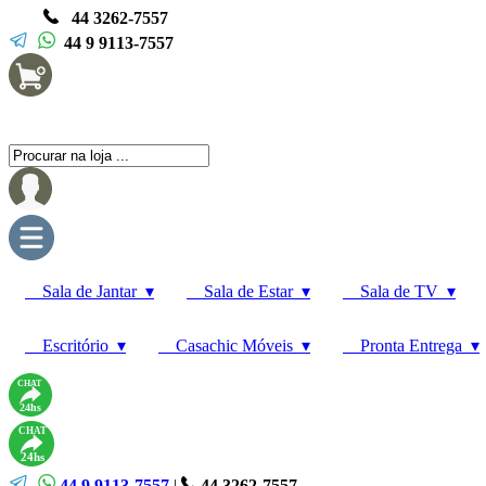
44 3262-7557
44 9 9113-7557
Sala de Jantar ▾
Sala de Estar ▾
Sala de TV ▾
Escritório ▾
Casachic Móveis ▾
Pronta Entrega ▾
CHAT
24hs
CHAT
24hs
44 9 9113-7557
|
44 3262-7557