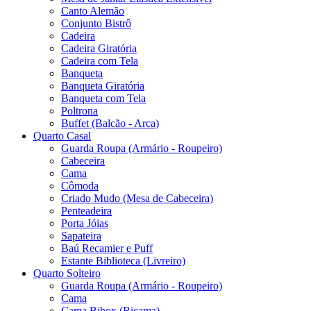
Canto Alemão
Conjunto Bistrô
Cadeira
Cadeira Giratória
Cadeira com Tela
Banqueta
Banqueta Giratória
Banqueta com Tela
Poltrona
Buffet (Balcão - Arca)
Quarto Casal
Guarda Roupa (Armário - Roupeiro)
Cabeceira
Cama
Cômoda
Criado Mudo (Mesa de Cabeceira)
Penteadeira
Porta Jóias
Sapateira
Baú Recamier e Puff
Estante Biblioteca (Livreiro)
Quarto Solteiro
Guarda Roupa (Armário - Roupeiro)
Cama
Cama Bibox (Bicama)