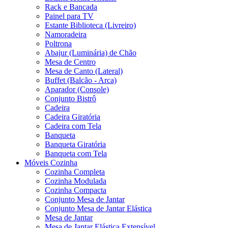
Rack e Bancada
Painel para TV
Estante Biblioteca (Livreiro)
Namoradeira
Poltrona
Abajur (Luminária) de Chão
Mesa de Centro
Mesa de Canto (Lateral)
Buffet (Balcão - Arca)
Aparador (Console)
Conjunto Bistrô
Cadeira
Cadeira Giratória
Cadeira com Tela
Banqueta
Banqueta Giratória
Banqueta com Tela
Móveis Cozinha
Cozinha Completa
Cozinha Modulada
Cozinha Compacta
Conjunto Mesa de Jantar
Conjunto Mesa de Jantar Elástica
Mesa de Jantar
Mesa de Jantar Elástica Extensível