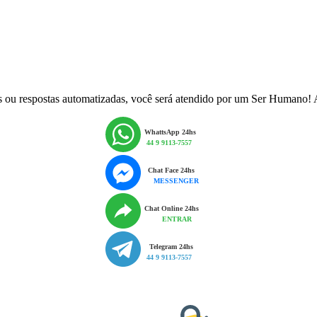
bôs ou respostas automatizadas, você será atendido por um Ser Humano!
WhattsApp 24hs
44 9 9113-7557
Chat Face 24hs
MESSENGER
Chat Online 24hs
ENTRAR
Telegram 24hs
44 9 9113-7557