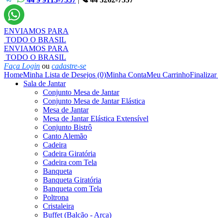
ENVIAMOS PARA
TODO O BRASIL
ENVIAMOS PARA
TODO O BRASIL
Faça Login
ou
cadastre-se
Home
Minha Lista de Desejos (0)
Minha Conta
Meu Carrinho
Finaliza
Sala de Jantar
Conjunto Mesa de Jantar
Conjunto Mesa de Jantar Elástica
Mesa de Jantar
Mesa de Jantar Elástica Extensível
Conjunto Bistrô
Canto Alemão
Cadeira
Cadeira Giratória
Cadeira com Tela
Banqueta
Banqueta Giratória
Banqueta com Tela
Poltrona
Cristaleira
Buffet (Balcão - Arca)