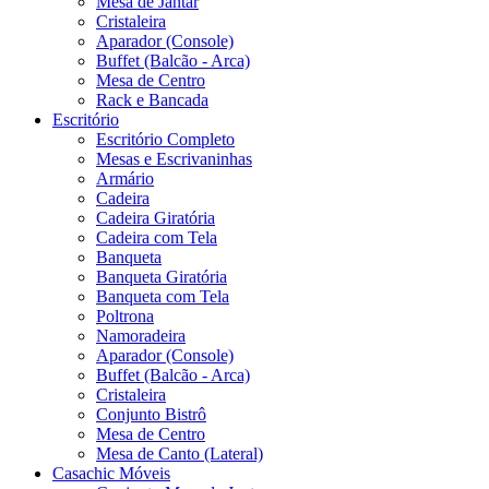
Mesa de Jantar
Cristaleira
Aparador (Console)
Buffet (Balcão - Arca)
Mesa de Centro
Rack e Bancada
Escritório
Escritório Completo
Mesas e Escrivaninhas
Armário
Cadeira
Cadeira Giratória
Cadeira com Tela
Banqueta
Banqueta Giratória
Banqueta com Tela
Poltrona
Namoradeira
Aparador (Console)
Buffet (Balcão - Arca)
Cristaleira
Conjunto Bistrô
Mesa de Centro
Mesa de Canto (Lateral)
Casachic Móveis