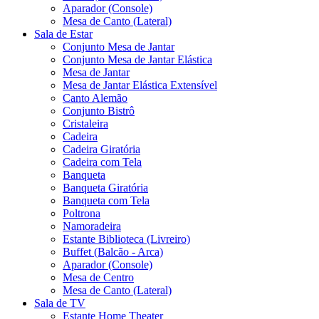
Aparador (Console)
Mesa de Canto (Lateral)
Sala de Estar
Conjunto Mesa de Jantar
Conjunto Mesa de Jantar Elástica
Mesa de Jantar
Mesa de Jantar Elástica Extensível
Canto Alemão
Conjunto Bistrô
Cristaleira
Cadeira
Cadeira Giratória
Cadeira com Tela
Banqueta
Banqueta Giratória
Banqueta com Tela
Poltrona
Namoradeira
Estante Biblioteca (Livreiro)
Buffet (Balcão - Arca)
Aparador (Console)
Mesa de Centro
Mesa de Canto (Lateral)
Sala de TV
Estante Home Theater