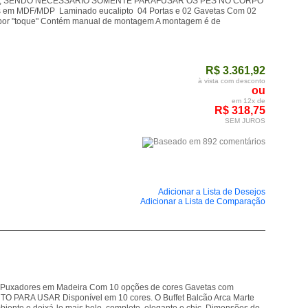
LADO, SENDO NECESSÁRIO SOMENTE PARAFUSAR OS PÉS NO CORPO
es em MDF/MDP Laminado eucalipto 04 Portas e 02 Gavetas Com 02
ura por "toque" Contém manual de montagem A montagem é de
R$ 3.361,92
à vista com desconto
ou
em 12x de
R$ 318,75
SEM JUROS
Adicionar a Lista de Desejos
Adicionar a Lista de Comparação
ra Puxadores em Madeira Com 10 opções de cores Gavetas com
PARA USAR Disponível em 10 cores. O Buffet Balcão Arca Marte