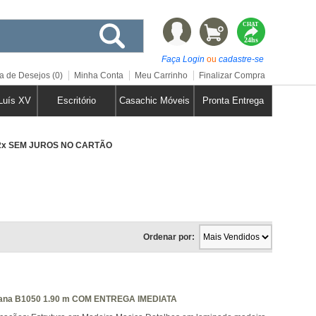
CHAT
24hs
Faça Login
ou
cadastre-se
a de Desejos (0)
Minha Conta
Meu Carrinho
Finalizar Compra
Luís XV
Escritório
Casachic Móveis
Pronta Entrega
12x SEM JUROS NO CARTÃO
Ordenar por:
auana B1050 1.90 m COM ENTREGA IMEDIATA