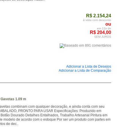
R$ 2.154,24
à vista com desconto
ou
em 12x de
R$ 204,00
SEM JUROS
Adicionar a Lista de Desejos
Adicionar a Lista de Comparação
 Gavetas 1.09 m
Gavetas combinam com qualquer decoração, e ainda conta com seu
E EMBALADO, PRONTO PARA USAR Especificações: Produzido em
Botão Dourado Detalhes Entalhados, Trabalho Artesanal Pintura em
 de modelo de acordo com o estoque Por ser um produto com partes em
tos de dec..