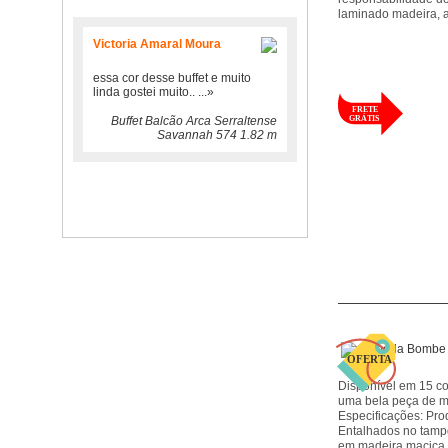
laminado madeira, a
Victoria Amaral Moura
essa cor desse buffet e muito
linda gostei muito..
...»
Buffet Balcão Arca Serraltense
Savannah 574 1.82 m
Disponível em 15 c
uma bela peça de 
Especificações: Pr
Entalhados no tamp
em madeira maciça, 