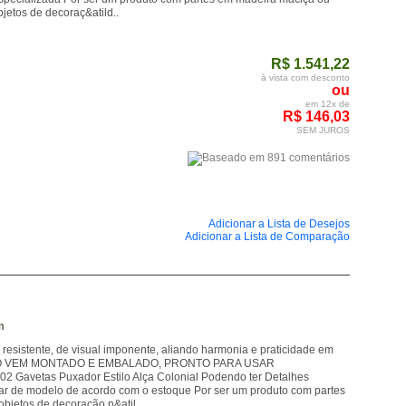
jetos de decoraç&atild..
R$ 1.541,22
à vista com desconto
ou
em 12x de
R$ 146,03
SEM JUROS
Adicionar a Lista de Desejos
Adicionar a Lista de Comparação
m
sistente, de visual imponente, aliando harmonia e praticidade em
PRODUTO VEM MONTADO E EMBALADO, PRONTO PARA USAR
2 Gavetas Puxador Estilo Alça Colonial Podendo ter Detalhes
ar de modelo de acordo com o estoque Por ser um produto com partes
bjetos de decoração n&atil..