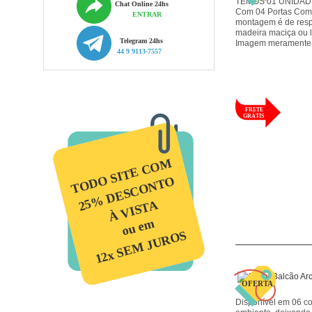
TEMOS 01 UNIDADE 
Chat Online 24hs
Com 04 Portas Com 
ENTRAR
montagem é de resp
madeira maciça ou 
Telegram 24hs
Imagem meramente i
44 9 9113-7557
TODO SITE COM
25% DESCONTO
À VISTA
ou em
12x SEM JUROS
Disponível em 06 c