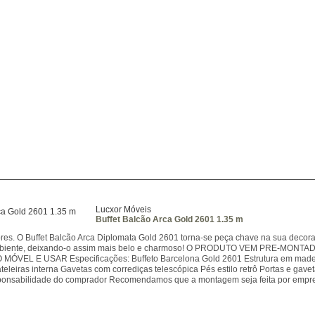
Lucxor Móveis
Buffet Balcão Arca Gold 2601 1.35 m
res. O Buffet Balcão Arca Diplomata Gold 2601 torna-se peça chave na sua deco
mbiente, deixando-o assim mais belo e charmoso! O PRODUTO VEM PRE-
ÓVEL E USAR Especificações: Buffeto Barcelona Gold 2601 Estrutura em madei
eleiras interna Gavetas com corrediças telescópica Pés estilo retrô Portas e ga
onsabilidade do comprador Recomendamos que a montagem seja feita por empre