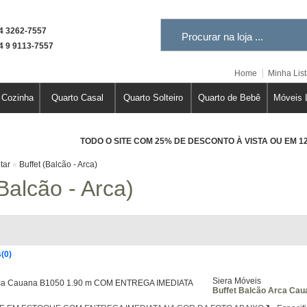
 3262-7557
 9 9113-7557
Home
Minha List
 Cozinha
Quarto Casal
Quarto Solteiro
Quarto de Bebê
Móveis 
TODO O SITE COM 25% DE DESCONTO À VISTA OU EM 
tar
»
Buffet (Balcão - Arca)
(Balcão - Arca)
(0)
Siera Móveis
Buffet Balcão Arca C