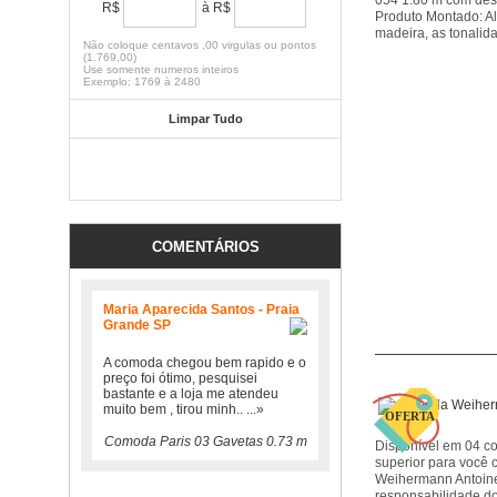
054 1.80 m com desi
R$
à R$
Produto Montado: A
madeira, as tonalid
Não coloque centavos ,00 virgulas ou pontos
(1.769,00)
Use somente numeros inteiros
Exemplo: 1769 à 2480
Limpar Tudo
FILTRAR
COMENTÁRIOS
Maria Aparecida Santos - Praia
Grande SP
A comoda chegou bem rapido e o
preço foi ótimo, pesquisei
bastante e a loja me atendeu
muito bem , tirou minh..
...»
Comoda Paris 03 Gavetas 0.73 m
Disponível em 04 c
superior para voc
Weihermann Antoine
responsabilidade d