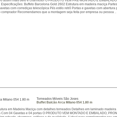
do-o assim mais belo e charmoso! O PRODUTO VEM PRE-MONTADO E EMBA
pecificações: Buffeto Barcelona Gold 2602 Estrutura em madeira maciça Part
 Gavetas com corrediças telescópica Pés estilo retrô Portas e gavetas com abert
o comprador Recomendamos que a montagem seja feita por empresa ou pessoa ..
Torneados Móveis São Joses
Buffet Balcão Arca Milano 054 1.80 m
trutura em Madeira Maciça com detalhes torneados Detalhes em laminado madei
cas Com 04 Gavetas e 04 portas O PRODUTO VEM MONTADO E EMBALADO, PRONTO 