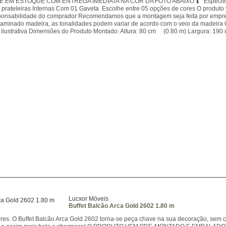
EM ESTOQUE COM ENTREGA IMEDIATA NA COR DA FOTO ABAIXO ⮯ Especificaçõe
prateleiras Internas Com 01 Gaveta Escolhe entre 05 opções de cores O prod
onsabilidade do comprador Recomendamos que a montagem seja feita por empres
laminado madeira, as tonalidades podem variar de acordo com o veio da madeira
lustrativa Dimensões do Produto Montado: Altura: 80 cm (0.80 m) Largura: 190
Lucxor Móveis
Buffet Balcão Arca Gold 2602 1.80 m
ores. O Buffet Balcão Arca Gold 2602 torna-se peça chave na sua decoração, sem