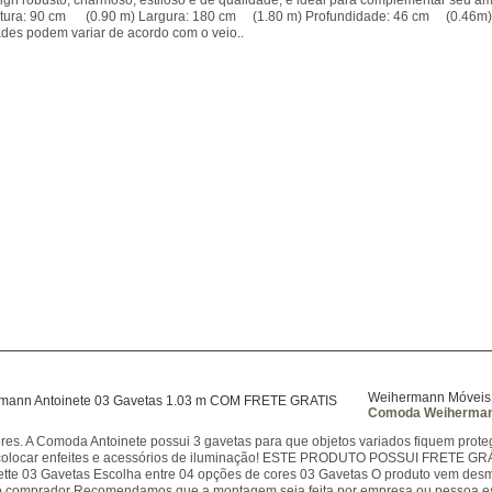
gn robusto, charmoso, estiloso e de qualidade, é ideal para complementar seu am
ltura: 90 cm (0.90 m) Largura: 180 cm (1.80 m) Profundidade: 46 cm (0.46m) 
ades podem variar de acordo com o veio..
Weihermann Móveis
Comoda Weihermann
ores. A Comoda Antoinete possui 3 gavetas para que objetos variados fiquem pro
ê colocar enfeites e acessórios de iluminação! ESTE PRODUTO POSSUI FRETE G
tte 03 Gavetas Escolha entre 04 opções de cores 03 Gavetas O produto vem d
o comprador Recomendamos que a montagem seja feita por empresa ou pessoa es