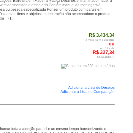
s: Estrutura em Madeira Maciça Detalhes em laminado madeira
uto vem desmontado e embalado Contém manual de montagem A
a ou pessoa especializada Por ser um produto com partes em
 Os demais itens e objetos de decoração não acompanham o produto
 cm (1..
R$ 3.434,34
à vista com desconto
ou
em 12x de
R$ 327,34
SEM JUROS
Adicionar a Lista de Desejos
Adicionar a Lista de Comparação
 chamar toda a atenção para si e ao mesmo tempo harmonizando o