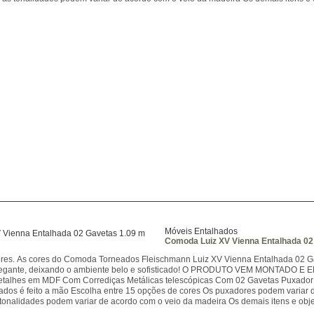
Móveis Entalhados
Comoda Luiz XV Vienna Entalhada 02
ores. As cores do Comoda Torneados Fleischmann Luiz XV Vienna Entalhada 02 
 elegante, deixando o ambiente belo e sofisticado! O PRODUTO VEM MONTADO 
etalhes em MDF Com Corrediças Metálicas telescópicas Com 02 Gavetas Puxador 
ados é feito a mão Escolha entre 15 opções de cores Os puxadores podem variar
tonalidades podem variar de acordo com o veio da madeira Os demais itens e obje