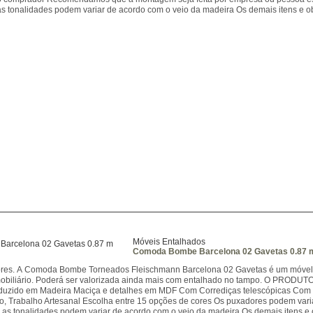
s tonalidades podem variar de acordo com o veio da madeira Os demais itens e ob
Móveis Entalhados
Comoda Bombe Barcelona 02 Gavetas 0.87 
ores. A Comoda Bombe Torneados Fleischmann Barcelona 02 Gavetas é um móvel re
mobiliário. Poderá ser valorizada ainda mais com entalhado no tampo. O 
oduzido em Madeira Maciça e detalhes em MDF Com Corrediças telescópicas Com 0
o, Trabalho Artesanal Escolha entre 15 opções de cores Os puxadores podem vari
as tonalidades podem variar de acordo com o veio da madeira Os demais itens e o