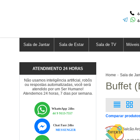
44
44
Sala de Jantar
Sala de Estar
Sala de TV
Móveis
ATENDIMENTO 24 HORAS
Home
»
Sala de Jan
Não usamos inteligência artificial, robôs
Buffet 
ou respostas automatizadas, você será
atendido por um Ser Humano!
Atendemos 24 horas, 7 dias por semana.
WhattsApp 24hs
44 9 9113-7557
Comparar produtos
Chat Face 24hs
MESSENGER