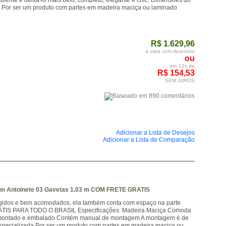
biente e deixá-lo mais belo, completo, elegante e chic. Dimensões do
Por ser um produto com partes em madeira maciça ou laminado
R$ 1.629,96
à vista com desconto
ou
em 12x de
R$ 154,53
SEM JUROS
Adicionar a Lista de Desejos
Adicionar a Lista de Comparação
 Antoinete 03 Gavetas 1.03 m COM FRETE GRATIS
tegidos e bem acomodados, ela também conta com espaço na parte
RÁTIS PARA TODO O BRASIL Especificações: Madeira Maciça Comoda
esmontado e embalado Contém manual de montagem A montagem é de
pecializada Por ser um produto com partes em madeira maciça ou