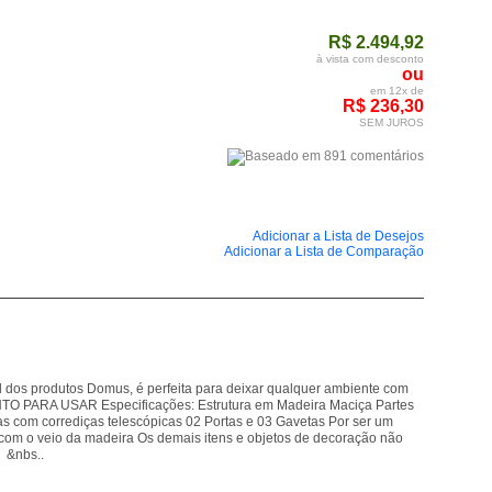
R$ 2.494,92
à vista com desconto
ou
em 12x de
R$ 236,30
SEM JUROS
Adicionar a Lista de Desejos
Adicionar a Lista de Comparação
m
l dos produtos Domus, é perfeita para deixar qualquer ambiente com
PARA USAR Especificações: Estrutura em Madeira Maciça Partes
com corrediças telescópicas 02 Portas e 03 Gavetas Por ser um
com o veio da madeira Os demais itens e objetos de decoração não
 &nbs..