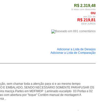
R$ 2.319,48
à vista com desconto
ou
em 12x de
R$ 219,81
SEM JUROS
Adicionar a Lista de Desejos
Adicionar a Lista de Comparação
ração, sem chamar toda a atenção para si e ao mesmo tempo
MONTADO E EMBALADO, SENDO NECESSÁRIO SOMENTE PARAFUSAR OS
ra maciça Partes em MDF/MDP Laminado eucalipto 03 Portas e 02
vetas com abertura por "toque" Contém manual de montagem A
sa ..