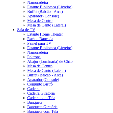
Namoradeira
Estante Biblioteca (Livreiro)
Buffet (Balcão - Arca)
Aparador (Console)
Mesa de Centro
Mesa de Canto (Lateral)
Sala de TV
Estante Home Theater
Rack e Bancada
Painel para TV
Estante Biblioteca (Livreiro)
Namoradeira
Poltrona
Abajur (Luminária) de Chão
Mesa de Centro
Mesa de Canto (Lateral)
Buffet (Balcão - Arca)
Aparador (Console)
Conjunto Bistrô
Cadeira
Cadeira Giratória
Cadeira com Tela
Banqueta
Banqueta Giratória
Banqueta com Tela