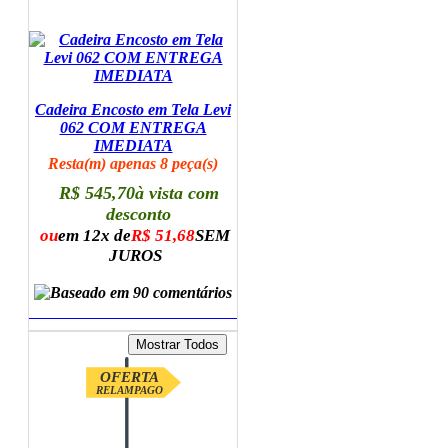
Cadeira Encosto em Tela Levi
062 COM ENTREGA
IMEDIATA
Resta(m) apenas 8 peça(s)
R$ 545,70
à vista com
desconto
ou
em 12x de
R$ 51,68
SEM
JUROS
ADICIONAR AO CARRINHO
OFERTA
RELAMPAGO