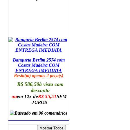
Banqueta Berlim 2574 com
Costas Madeira COM
ENTREGA IMEDIATA
Resta(m) apenas 2 peça(s)
R$ 586,50
à vista com
desconto
ou
em 12x de
R$ 55,51
SEM
JUROS
ADICIONAR AO CARRINHO