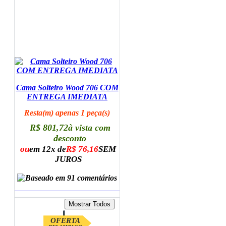
Cama Solteiro Wood 706 COM
ENTREGA IMEDIATA
Resta(m) apenas 1 peça(s)
R$ 801,72
à vista com
desconto
ou
em 12x de
R$ 76,16
SEM
JUROS
ADICIONAR AO CARRINHO
OFERTA