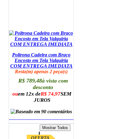
Poltrona Cadeira com Braço
Encosto em Tela Valquiria
COM ENTREGA IMEDIATA
Resta(m) apenas 2 peça(s)
R$ 789,48
à vista com
desconto
ou
em 12x de
R$ 74,97
SEM
JUROS
ADICIONAR AO CARRINHO
OFERTA