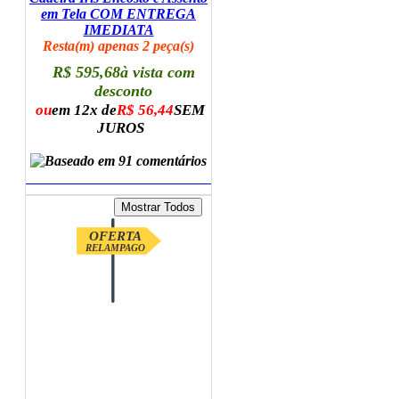
em Tela COM ENTREGA
IMEDIATA
Resta(m) apenas 2 peça(s)
R$ 595,68
à vista com
desconto
ou
em 12x de
R$ 56,44
SEM
JUROS
ADICIONAR AO CARRINHO
OFERTA
RELAMPAGO