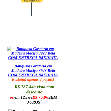
RELAMPAGO
Banqueta Giratoria em
Madeira Maciça 3923 Bela
COM ENTREGA IMEDIATA
Resta(m) apenas 2 peça(s)
R$ 787,44
à vista com
desconto
ou
em 12x de
R$ 75,06
SEM
JUROS