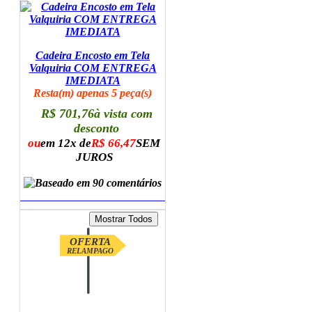
Cadeira Encosto em Tela
Valquiria COM ENTREGA
IMEDIATA
Resta(m) apenas 5 peça(s)
R$ 701,76
à vista com
desconto
ou
em 12x de
R$ 66,47
SEM
JUROS
ADICIONAR AO CARRINHO
OFERTA
RELAMPAGO