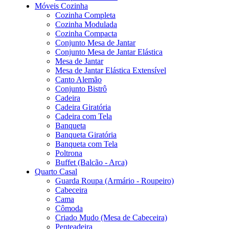
Móveis Cozinha
Cozinha Completa
Cozinha Modulada
Cozinha Compacta
Conjunto Mesa de Jantar
Conjunto Mesa de Jantar Elástica
Mesa de Jantar
Mesa de Jantar Elástica Extensível
Canto Alemão
Conjunto Bistrô
Cadeira
Cadeira Giratória
Cadeira com Tela
Banqueta
Banqueta Giratória
Banqueta com Tela
Poltrona
Buffet (Balcão - Arca)
Quarto Casal
Guarda Roupa (Armário - Roupeiro)
Cabeceira
Cama
Cômoda
Criado Mudo (Mesa de Cabeceira)
Penteadeira