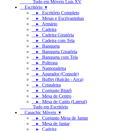
Tudo em Móveis Luís XV
Escritório ▾
▸ Escritório Completo
▸ Mesas e Escrivaninhas
▸ Armário
▸ Cadeira
▸ Cadeira Giratória
▸ Cadeira com Tela
▸ Banqueta
▸ Banqueta Giratória
▸ Banqueta com Tela
▸ Poltrona
▸ Namoradeira
▸ Aparador (Console)
▸ Buffet (Balcão - Arca)
▸ Cristaleira
▸ Conjunto Bistrô
▸ Mesa de Centro
▸ Mesa de Canto (Lateral)
Tudo em Escritório
Casachic Móveis ▾
▸ Conjunto Mesa de Jantar
▸ Mesa de Jantar
▸ Cadeira