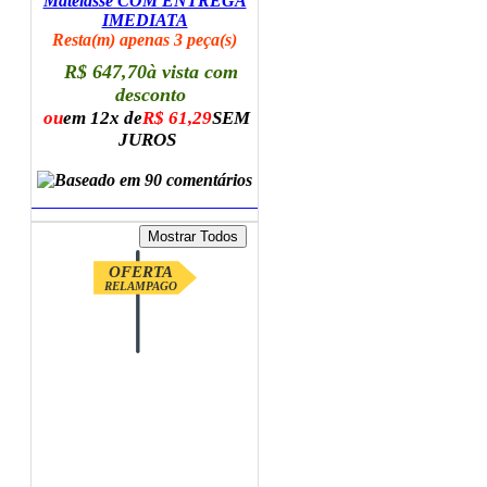
Matelasse COM ENTREGA
IMEDIATA
Resta(m) apenas 3 peça(s)
R$ 647,70
à vista com
desconto
ou
em 12x de
R$ 61,29
SEM
JUROS
ADICIONAR AO CARRINHO
OFERTA
RELAMPAGO