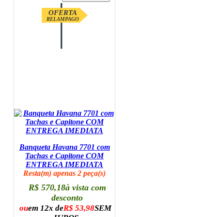
OFERTA
RELAMPAGO
Banqueta Havana 7701 com
Tachas e Capitone COM
ENTREGA IMEDIATA
Resta(m) apenas 2 peça(s)
R$ 570,18
à vista com
desconto
ou
em 12x de
R$ 53,98
SEM