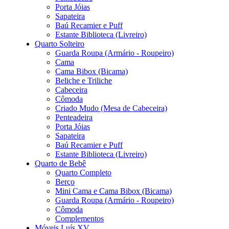
Porta Jóias
Sapateira
Baú Recamier e Puff
Estante Biblioteca (Livreiro)
Quarto Solteiro
Guarda Roupa (Armário - Roupeiro)
Cama
Cama Bibox (Bicama)
Beliche e Triliche
Cabeceira
Cômoda
Criado Mudo (Mesa de Cabeceira)
Penteadeira
Porta Jóias
Sapateira
Baú Recamier e Puff
Estante Biblioteca (Livreiro)
Quarto de Bebê
Quarto Completo
Berço
Mini Cama e Cama Bibox (Bicama)
Guarda Roupa (Armário - Roupeiro)
Cômoda
Complementos
Móveis Luís XV