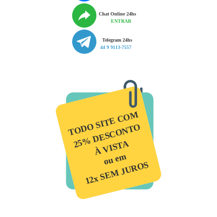
Chat Online 24hs
ENTRAR
Telegram 24hs
44 9 9113-7557
TODO SITE COM
25% DESCONTO
À VISTA
ou em
12x SEM JUROS