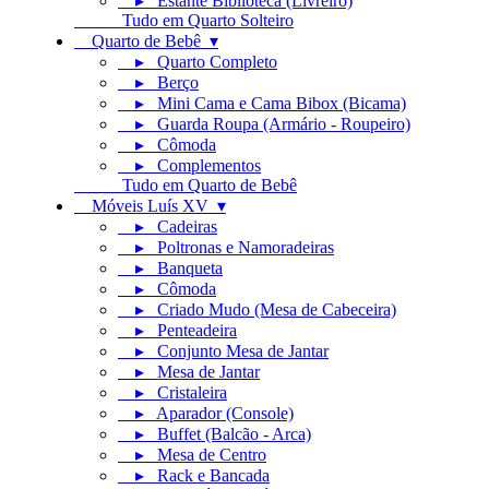
▸ Estante Biblioteca (Livreiro)
Tudo em Quarto Solteiro
Quarto de Bebê ▾
▸ Quarto Completo
▸ Berço
▸ Mini Cama e Cama Bibox (Bicama)
▸ Guarda Roupa (Armário - Roupeiro)
▸ Cômoda
▸ Complementos
Tudo em Quarto de Bebê
Móveis Luís XV ▾
▸ Cadeiras
▸ Poltronas e Namoradeiras
▸ Banqueta
▸ Cômoda
▸ Criado Mudo (Mesa de Cabeceira)
▸ Penteadeira
▸ Conjunto Mesa de Jantar
▸ Mesa de Jantar
▸ Cristaleira
▸ Aparador (Console)
▸ Buffet (Balcão - Arca)
▸ Mesa de Centro
▸ Rack e Bancada