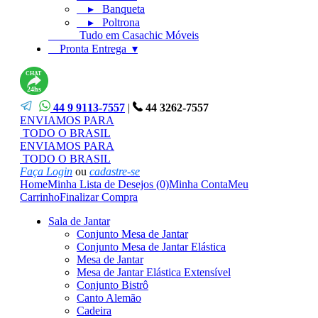
▸ Banqueta
▸ Poltrona
Tudo em Casachic Móveis
Pronta Entrega ▾
CHAT
24hs
44 9 9113-7557
|
44 3262-7557
ENVIAMOS PARA
TODO O BRASIL
ENVIAMOS PARA
TODO O BRASIL
Faça Login
ou
cadastre-se
Home
Minha Lista de Desejos (0)
Minha Conta
Meu
Carrinho
Finalizar Compra
Sala de Jantar
Conjunto Mesa de Jantar
Conjunto Mesa de Jantar Elástica
Mesa de Jantar
Mesa de Jantar Elástica Extensível
Conjunto Bistrô
Canto Alemão
Cadeira