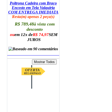
Poltrona Cadeira com Braço
Encosto em Tela Valquiria
COM ENTREGA IMEDIATA
Resta(m) apenas 2 peça(s)
R$ 789,48
à vista com
desconto
ou
em 12x de
R$ 74,97
SEM
JUROS
ADICIONAR AO CARRINHO
OFERTA
RELAMPAGO