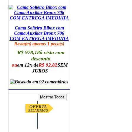
Cama Solteiro Bibox com
Cama Auxiliar Bronx 706
COM ENTREGA IMEDIATA
Resta(m) apenas 1 peça(s)
R$ 978,18
à vista com
desconto
ou
em 12x de
R$ 92,82
SEM
JUROS
ADICIONAR AO CARRINHO
OFERTA
RELAMPAGO