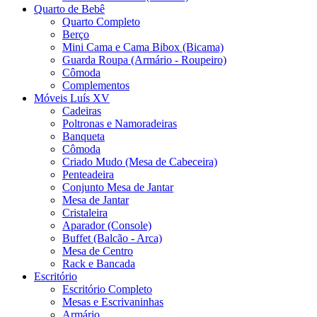
Quarto de Bebê
Quarto Completo
Berço
Mini Cama e Cama Bibox (Bicama)
Guarda Roupa (Armário - Roupeiro)
Cômoda
Complementos
Móveis Luís XV
Cadeiras
Poltronas e Namoradeiras
Banqueta
Cômoda
Criado Mudo (Mesa de Cabeceira)
Penteadeira
Conjunto Mesa de Jantar
Mesa de Jantar
Cristaleira
Aparador (Console)
Buffet (Balcão - Arca)
Mesa de Centro
Rack e Bancada
Escritório
Escritório Completo
Mesas e Escrivaninhas
Armário