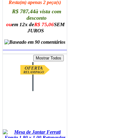
Resta(m) apenas 2 peça(s)
R$ 787,44
à vista com
desconto
ou
em 12x de
R$ 75,06
SEM
JUROS
ADICIONAR AO CARRINHO
OFERTA
RELAMPAGO