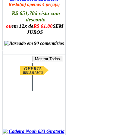
Resta(m) apenas 4 peça(s)
R$ 651,78
à vista com
desconto
ou
em 12x de
R$ 61,80
SEM
JUROS
ADICIONAR AO CARRINHO
OFERTA
RELAMPAGO