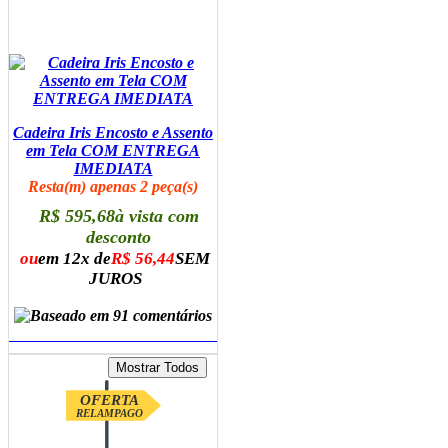
Cadeira Iris Encosto e Assento
em Tela COM ENTREGA
IMEDIATA
Resta(m) apenas 2 peça(s)
R$ 595,68
à vista com
desconto
ou
em 12x de
R$ 56,44
SEM
JUROS
ADICIONAR AO CARRINHO
OFERTA
RELAMPAGO