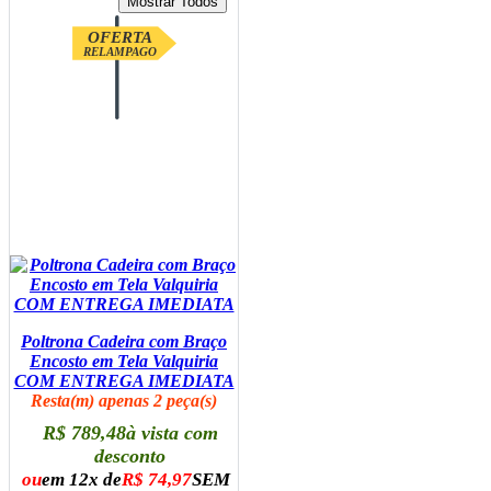
OFERTA
RELAMPAGO
Poltrona Cadeira com Braço
Encosto em Tela Valquiria
COM ENTREGA IMEDIATA
Resta(m) apenas 2 peça(s)
R$ 789,48
à vista com
desconto
ou
em 12x de
R$ 74,97
SEM