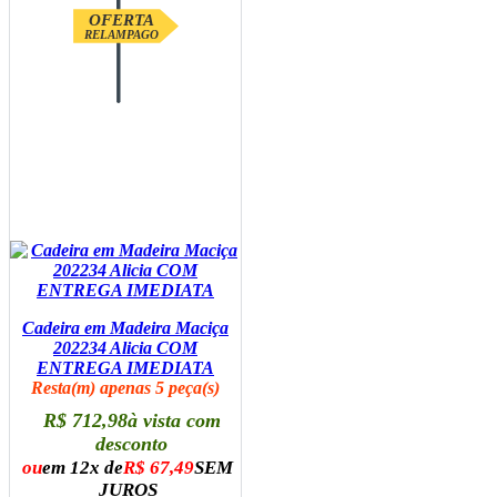
OFERTA
RELAMPAGO
Cadeira em Madeira Maciça
202234 Alicia COM
ENTREGA IMEDIATA
Resta(m) apenas 5 peça(s)
R$ 712,98
à vista com
desconto
ou
em 12x de
R$ 67,49
SEM
JUROS