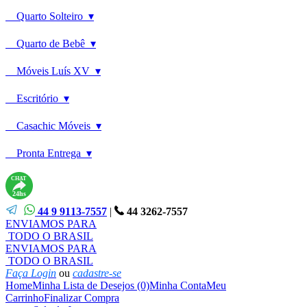
Quarto Solteiro ▾
Quarto de Bebê ▾
Móveis Luís XV ▾
Escritório ▾
Casachic Móveis ▾
Pronta Entrega ▾
CHAT
24hs
44 9 9113-7557
|
44 3262-7557
ENVIAMOS PARA
TODO O BRASIL
ENVIAMOS PARA
TODO O BRASIL
Faça Login
ou
cadastre-se
Home
Minha Lista de Desejos (0)
Minha Conta
Meu
Carrinho
Finalizar Compra