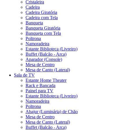
Cristaleira
Cadeira
Cadeira Giratória
Cadeira com Tela
Banqueta
Banqueta Giratória
Banqueta com Tela
Poltrona
Namoradeira
Estante Biblioteca (Livreiro)
Buffet (Balcão - Arca)
Aparador (Console)
Mesa de Centro
Mesa de Canto (Lateral)
Sala de TV
Estante Home Theater
Rack e Bancada
Painel para TV
Estante Biblioteca (Livreiro)
Namoradeira
Poltrona
Abajur (Luminária) de Chão
Mesa de Centro
Mesa de Canto (Lateral)
Buffet (Balcão - Arca)