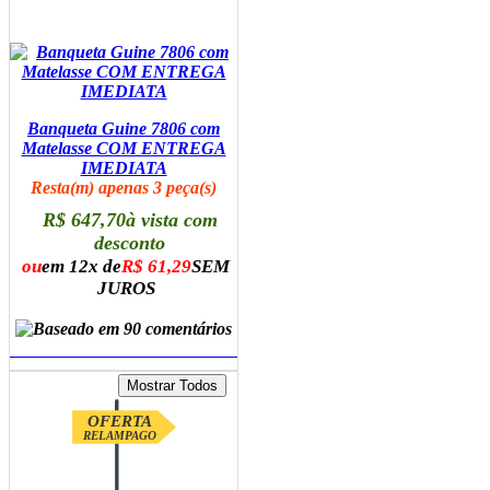
Banqueta Guine 7806 com
Matelasse COM ENTREGA
IMEDIATA
Resta(m) apenas 3 peça(s)
R$ 647,70
à vista com
desconto
ou
em 12x de
R$ 61,29
SEM
JUROS
ADICIONAR AO CARRINHO
OFERTA
RELAMPAGO