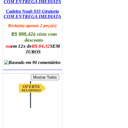
Cadeira Noah 033 Giratoria
COM ENTREGA IMEDIATA
Resta(m) apenas 2 peça(s)
R$ 888,42
à vista com
desconto
ou
em 12x de
R$ 84,32
SEM
JUROS
ADICIONAR AO CARRINHO
OFERTA
RELAMPAGO