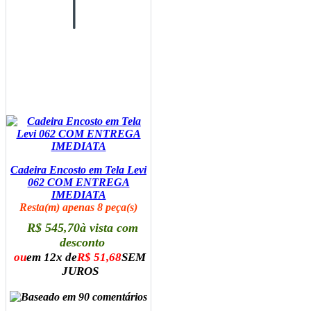
Cadeira Encosto em Tela Levi
062 COM ENTREGA
IMEDIATA
Resta(m) apenas 8 peça(s)
R$ 545,70
à vista com
desconto
ou
em 12x de
R$ 51,68
SEM
JUROS
ADICIONAR AO CARRINHO