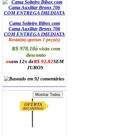
Cama Solteiro Bibox com
Cama Auxiliar Bronx 706
COM ENTREGA IMEDIATA
Resta(m) apenas 1 peça(s)
R$ 978,18
à vista com
desconto
ou
em 12x de
R$ 92,82
SEM
JUROS
ADICIONAR AO CARRINHO
OFERTA
RELAMPAGO