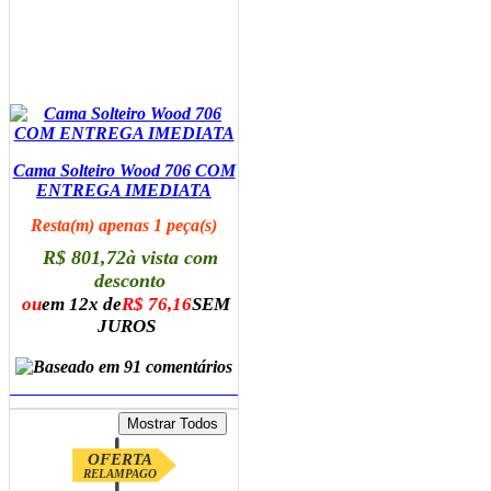
Cama Solteiro Wood 706 COM
ENTREGA IMEDIATA
Resta(m) apenas 1 peça(s)
R$ 801,72
à vista com
desconto
ou
em 12x de
R$ 76,16
SEM
JUROS
ADICIONAR AO CARRINHO
OFERTA
RELAMPAGO