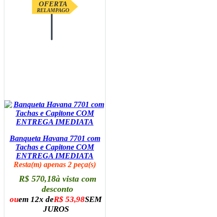
OFERTA
RELAMPAGO
Banqueta Havana 7701 com
Tachas e Capitone COM
ENTREGA IMEDIATA
Resta(m) apenas 2 peça(s)
R$ 570,18
à vista com
desconto
ou
em 12x de
R$ 53,98
SEM
JUROS