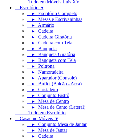
Tudo em Móveis Luís XV
Escritório ▾
▸ Escritório Completo
▸ Mesas e Escrivaninhas
▸ Armário
▸ Cadeira
▸ Cadeira Giratória
▸ Cadeira com Tela
▸ Banqueta
▸ Banqueta Giratória
▸ Banqueta com Tela
▸ Poltrona
▸ Namoradeira
▸ Aparador (Console)
▸ Buffet (Balcão - Arca)
▸ Cristaleira
▸ Conjunto Bistrô
▸ Mesa de Centro
▸ Mesa de Canto (Lateral)
Tudo em Escritório
Casachic Móveis ▾
▸ Conjunto Mesa de Jantar
▸ Mesa de Jantar
▸ Cadeira