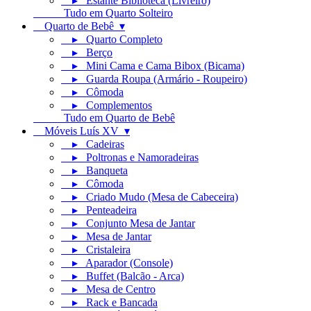
▸ Estante Biblioteca (Livreiro)
Tudo em Quarto Solteiro
Quarto de Bebê ▾
▸ Quarto Completo
▸ Berço
▸ Mini Cama e Cama Bibox (Bicama)
▸ Guarda Roupa (Armário - Roupeiro)
▸ Cômoda
▸ Complementos
Tudo em Quarto de Bebê
Móveis Luís XV ▾
▸ Cadeiras
▸ Poltronas e Namoradeiras
▸ Banqueta
▸ Cômoda
▸ Criado Mudo (Mesa de Cabeceira)
▸ Penteadeira
▸ Conjunto Mesa de Jantar
▸ Mesa de Jantar
▸ Cristaleira
▸ Aparador (Console)
▸ Buffet (Balcão - Arca)
▸ Mesa de Centro
▸ Rack e Bancada