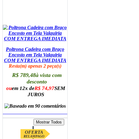
Poltrona Cadeira com Braço
Encosto em Tela Valquiria
COM ENTREGA IMEDIATA
Resta(m) apenas 2 peça(s)
R$ 789,48
à vista com
desconto
ou
em 12x de
R$ 74,97
SEM
JUROS
ADICIONAR AO CARRINHO
OFERTA
RELAMPAGO