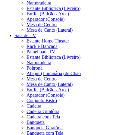
Namoradeira
Estante Biblioteca (Livreiro)
Buffet (Balcão - Arca)
Aparador (Console)
Mesa de Centro
Mesa de Canto (Lateral)
Sala de TV
Estante Home Theater
Rack e Bancada
Painel para TV
Estante Biblioteca (Livreiro)
Namoradeira
Poltrona
Abajur (Luminária) de Chão
Mesa de Centro
Mesa de Canto (Lateral)
Buffet (Balcão - Arca)
Aparador (Console)
Conjunto Bistrô
Cadeira
Cadeira Giratória
Cadeira com Tela
Banqueta
Banqueta Giratória
Banqueta com Tela