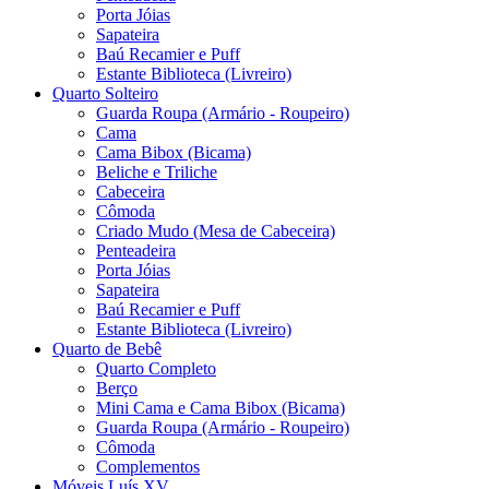
Porta Jóias
Sapateira
Baú Recamier e Puff
Estante Biblioteca (Livreiro)
Quarto Solteiro
Guarda Roupa (Armário - Roupeiro)
Cama
Cama Bibox (Bicama)
Beliche e Triliche
Cabeceira
Cômoda
Criado Mudo (Mesa de Cabeceira)
Penteadeira
Porta Jóias
Sapateira
Baú Recamier e Puff
Estante Biblioteca (Livreiro)
Quarto de Bebê
Quarto Completo
Berço
Mini Cama e Cama Bibox (Bicama)
Guarda Roupa (Armário - Roupeiro)
Cômoda
Complementos
Móveis Luís XV