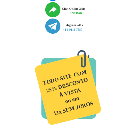
Chat Online 24hs
ENTRAR
Telegram 24hs
44 9 9113-7557
TODO SITE COM
25% DESCONTO
À VISTA
ou em
12x SEM JUROS