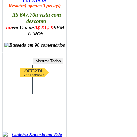
IMEDIATA
Resta(m) apenas 3 peça(s)
R$ 647,70
à vista com
desconto
ou
em 12x de
R$ 61,29
SEM
JUROS
ADICIONAR AO CARRINHO
OFERTA
RELAMPAGO