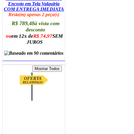
Encosto em Tela Valquiria
COM ENTREGA IMEDIATA
Resta(m) apenas 2 peça(s)
R$ 789,48
à vista com
desconto
ou
em 12x de
R$ 74,97
SEM
JUROS
ADICIONAR AO CARRINHO
OFERTA
RELAMPAGO