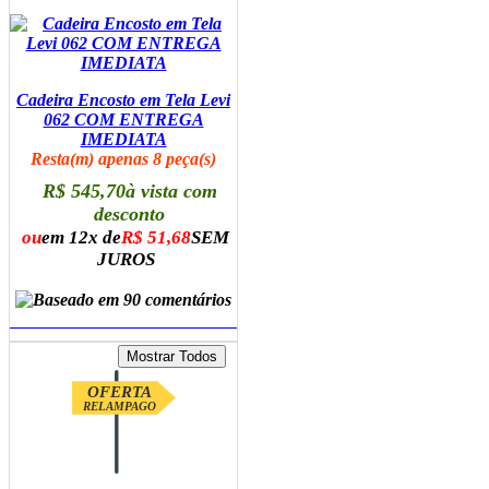
Cadeira Encosto em Tela Levi
062 COM ENTREGA
IMEDIATA
Resta(m) apenas 8 peça(s)
R$ 545,70
à vista com
desconto
ou
em 12x de
R$ 51,68
SEM
JUROS
ADICIONAR AO CARRINHO
OFERTA
RELAMPAGO