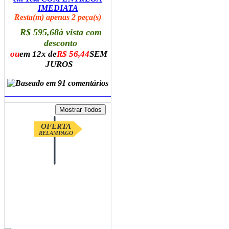
IMEDIATA
Resta(m) apenas 2 peça(s)
R$ 595,68
à vista com
desconto
ou
em 12x de
R$ 56,44
SEM
JUROS
ADICIONAR AO CARRINHO
OFERTA
RELAMPAGO