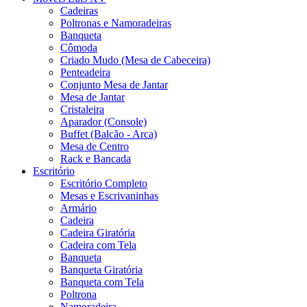
Cadeiras
Poltronas e Namoradeiras
Banqueta
Cômoda
Criado Mudo (Mesa de Cabeceira)
Penteadeira
Conjunto Mesa de Jantar
Mesa de Jantar
Cristaleira
Aparador (Console)
Buffet (Balcão - Arca)
Mesa de Centro
Rack e Bancada
Escritório
Escritório Completo
Mesas e Escrivaninhas
Armário
Cadeira
Cadeira Giratória
Cadeira com Tela
Banqueta
Banqueta Giratória
Banqueta com Tela
Poltrona
Namoradeira