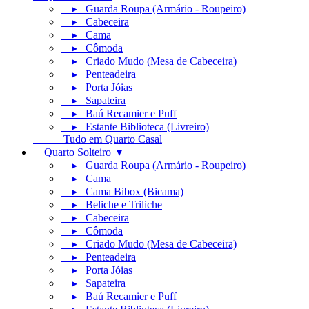
▸ Guarda Roupa (Armário - Roupeiro)
▸ Cabeceira
▸ Cama
▸ Cômoda
▸ Criado Mudo (Mesa de Cabeceira)
▸ Penteadeira
▸ Porta Jóias
▸ Sapateira
▸ Baú Recamier e Puff
▸ Estante Biblioteca (Livreiro)
Tudo em Quarto Casal
Quarto Solteiro ▾
▸ Guarda Roupa (Armário - Roupeiro)
▸ Cama
▸ Cama Bibox (Bicama)
▸ Beliche e Triliche
▸ Cabeceira
▸ Cômoda
▸ Criado Mudo (Mesa de Cabeceira)
▸ Penteadeira
▸ Porta Jóias
▸ Sapateira
▸ Baú Recamier e Puff