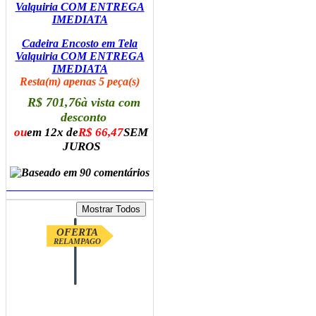
Cadeira Encosto em Tela
Valquiria COM ENTREGA
IMEDIATA
Resta(m) apenas 5 peça(s)
R$ 701,76
à vista com
desconto
ou
em 12x de
R$ 66,47
SEM
JUROS
ADICIONAR AO CARRINHO
OFERTA
RELAMPAGO