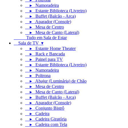
▸ Namoradeira
▸ Estante Biblioteca (Livreiro)
▸ Buffet (Balcão - Arca)
▸ Aparador (Console)
▸ Mesa de Centro
▸ Mesa de Canto (Lateral)
Tudo em Sala de Estar
Sala de TV ▾
▸ Estante Home Theater
▸ Rack e Bancada
▸ Painel para TV
▸ Estante Biblioteca (Livreiro)
▸ Namoradeira
▸ Poltrona
▸ Abajur (Luminária) de Chão
▸ Mesa de Centro
▸ Mesa de Canto (Lateral)
▸ Buffet (Balcão - Arca)
▸ Aparador (Console)
▸ Conjunto Bistrô
▸ Cadeira
▸ Cadeira Giratória
▸ Cadeira com Tela