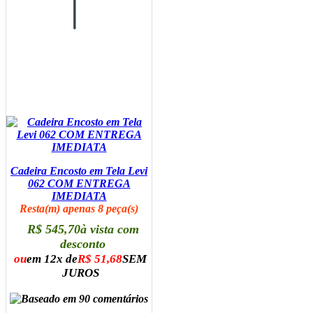
Cadeira Encosto em Tela Levi
062 COM ENTREGA
IMEDIATA
Resta(m) apenas 8 peça(s)
R$ 545,70
à vista com
desconto
ou
em 12x de
R$ 51,68
SEM
JUROS
ADICIONAR AO CARRINHO