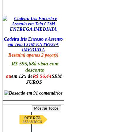
Cadeira Iris Encosto e Assento
em Tela COM ENTREGA
IMEDIATA
Resta(m) apenas 2 peça(s)
R$ 595,68
à vista com
desconto
ou
em 12x de
R$ 56,44
SEM
JUROS
ADICIONAR AO CARRINHO
OFERTA
RELAMPAGO