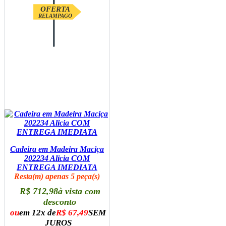
OFERTA
RELAMPAGO
Cadeira em Madeira Maciça
202234 Alicia COM
ENTREGA IMEDIATA
Resta(m) apenas 5 peça(s)
R$ 712,98
à vista com
desconto
ou
em 12x de
R$ 67,49
SEM
JUROS