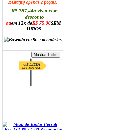
Resta(m) apenas 2 peça(s)
R$ 787,44
à vista com
desconto
ou
em 12x de
R$ 75,06
SEM
JUROS
ADICIONAR AO CARRINHO
OFERTA
RELAMPAGO