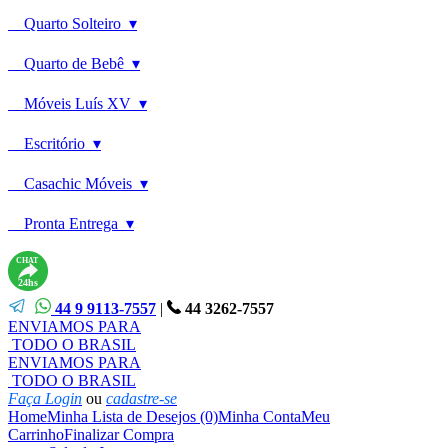
Quarto Solteiro ▾
Quarto de Bebê ▾
Móveis Luís XV ▾
Escritório ▾
Casachic Móveis ▾
Pronta Entrega ▾
CHAT
24hs
44 9 9113-7557
|
44 3262-7557
ENVIAMOS PARA
TODO O BRASIL
ENVIAMOS PARA
TODO O BRASIL
Faça Login
ou
cadastre-se
Home
Minha Lista de Desejos (0)
Minha Conta
Meu
Carrinho
Finalizar Compra