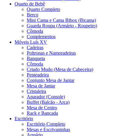
Quarto de Bebê
Quarto Completo
Berço
Mini Cama e Cama Bibox (Bicama)
Guarda Roupa (Armário - Roupeiro)
Cômoda
Complementos
Móveis Luís XV
Cadeiras
Poltronas e Namoradeiras
Banqueta
Cômoda
Criado Mudo (Mesa de Cabeceira)
Penteadeira
Conjunto Mesa de Jantar
Mesa de Jantar
Cristaleira
Aparador (Console)
Buffet (Balcão - Arca)
Mesa de Centro
Rack e Bancada
Escritório
Escritório Completo
Mesas e Escrivaninhas
Armário