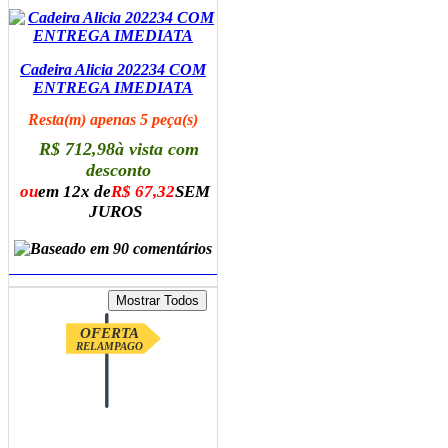
Cadeira Alicia 202234 COM
ENTREGA IMEDIATA
Resta(m) apenas 5 peça(s)
R$ 712,98
à vista com
desconto
ou
em 12x de
R$ 67,32
SEM
JUROS
ADICIONAR AO CARRINHO
OFERTA
RELAMPAGO