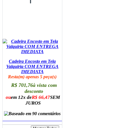
Cadeira Encosto em Tela
Valquiria COM ENTREGA
IMEDIATA
Resta(m) apenas 5 peça(s)
R$ 701,76
à vista com
desconto
ou
em 12x de
R$ 66,47
SEM
JUROS
ADICIONAR AO CARRINHO