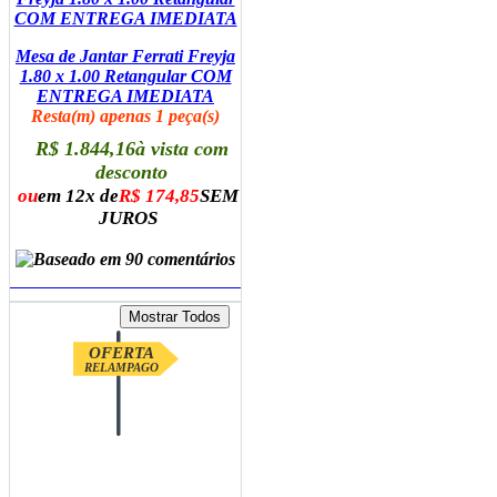
Mesa de Jantar Ferrati Freyja
1.80 x 1.00 Retangular COM
ENTREGA IMEDIATA
Resta(m) apenas 1 peça(s)
R$ 1.844,16
à vista com
desconto
ou
em 12x de
R$ 174,85
SEM
JUROS
ADICIONAR AO CARRINHO
OFERTA
RELAMPAGO