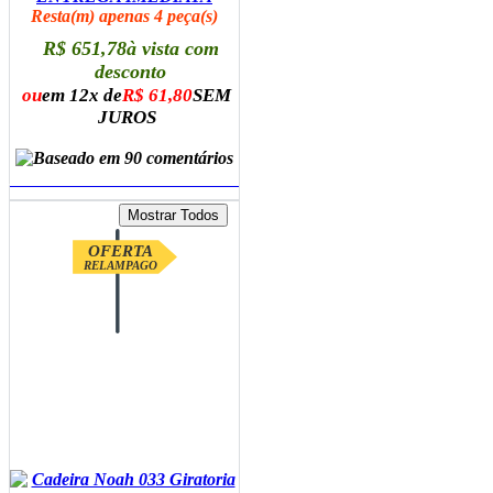
Resta(m) apenas 4 peça(s)
R$ 651,78
à vista com
desconto
ou
em 12x de
R$ 61,80
SEM
JUROS
ADICIONAR AO CARRINHO
OFERTA
RELAMPAGO