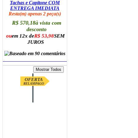
Tachas e Capitone COM
ENTREGA IMEDIATA
Resta(m) apenas 2 peça(s)
R$ 570,18
à vista com
desconto
ou
em 12x de
R$ 53,98
SEM
JUROS
ADICIONAR AO CARRINHO
OFERTA
RELAMPAGO