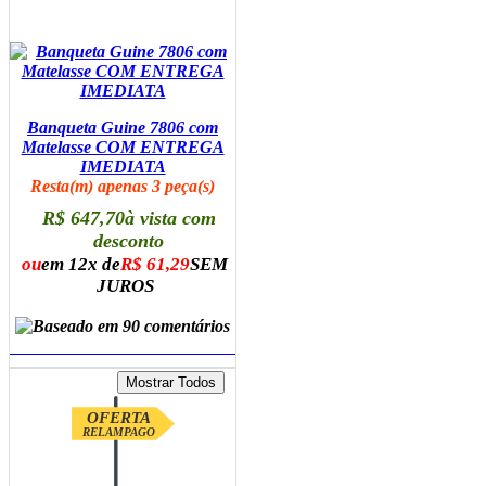
Banqueta Guine 7806 com
Matelasse COM ENTREGA
IMEDIATA
Resta(m) apenas 3 peça(s)
R$ 647,70
à vista com
desconto
ou
em 12x de
R$ 61,29
SEM
JUROS
ADICIONAR AO CARRINHO
OFERTA
RELAMPAGO