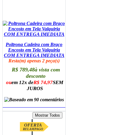
Poltrona Cadeira com Braço
Encosto em Tela Valquiria
COM ENTREGA IMEDIATA
Resta(m) apenas 2 peça(s)
R$ 789,48
à vista com
desconto
ou
em 12x de
R$ 74,97
SEM
JUROS
ADICIONAR AO CARRINHO
OFERTA
RELAMPAGO