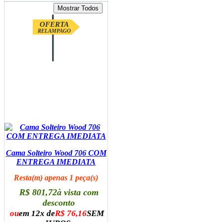
OFERTA
RELAMPAGO
Cama Solteiro Wood 706 COM
ENTREGA IMEDIATA
Resta(m) apenas 1 peça(s)
R$ 801,72
à vista com
desconto
ou
em 12x de
R$ 76,16
SEM