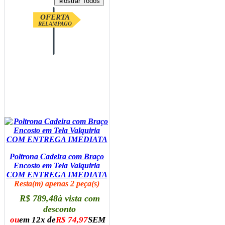
OFERTA
RELAMPAGO
Poltrona Cadeira com Braço
Encosto em Tela Valquiria
COM ENTREGA IMEDIATA
Resta(m) apenas 2 peça(s)
R$ 789,48
à vista com
desconto
ou
em 12x de
R$ 74,97
SEM