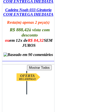
Cadeira Noah 033 Giratoria
COM ENTREGA IMEDIATA
Resta(m) apenas 2 peça(s)
R$ 888,42
à vista com
desconto
ou
em 12x de
R$ 84,32
SEM
JUROS
ADICIONAR AO CARRINHO
OFERTA
RELAMPAGO