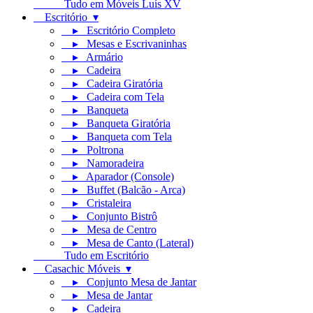
Tudo em Móveis Luís XV
Escritório ▾
▸ Escritório Completo
▸ Mesas e Escrivaninhas
▸ Armário
▸ Cadeira
▸ Cadeira Giratória
▸ Cadeira com Tela
▸ Banqueta
▸ Banqueta Giratória
▸ Banqueta com Tela
▸ Poltrona
▸ Namoradeira
▸ Aparador (Console)
▸ Buffet (Balcão - Arca)
▸ Cristaleira
▸ Conjunto Bistrô
▸ Mesa de Centro
▸ Mesa de Canto (Lateral)
Tudo em Escritório
Casachic Móveis ▾
▸ Conjunto Mesa de Jantar
▸ Mesa de Jantar
▸ Cadeira