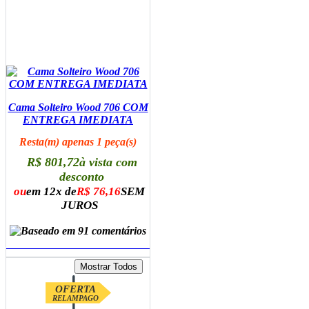
Cama Solteiro Wood 706 COM
ENTREGA IMEDIATA
Resta(m) apenas 1 peça(s)
R$ 801,72
à vista com
desconto
ou
em 12x de
R$ 76,16
SEM
JUROS
ADICIONAR AO CARRINHO
OFERTA
RELAMPAGO