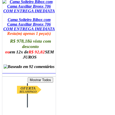
Cama Solteiro Bibox com
Cama Auxiliar Bronx 706
COM ENTREGA IMEDIATA
Resta(m) apenas 1 peça(s)
R$ 978,18
à vista com
desconto
ou
em 12x de
R$ 92,82
SEM
JUROS
ADICIONAR AO CARRINHO
OFERTA
RELAMPAGO