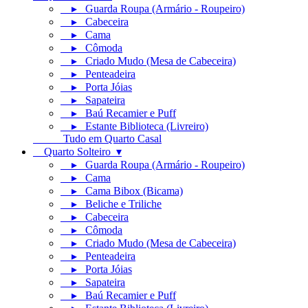
▸ Guarda Roupa (Armário - Roupeiro)
▸ Cabeceira
▸ Cama
▸ Cômoda
▸ Criado Mudo (Mesa de Cabeceira)
▸ Penteadeira
▸ Porta Jóias
▸ Sapateira
▸ Baú Recamier e Puff
▸ Estante Biblioteca (Livreiro)
Tudo em Quarto Casal
Quarto Solteiro ▾
▸ Guarda Roupa (Armário - Roupeiro)
▸ Cama
▸ Cama Bibox (Bicama)
▸ Beliche e Triliche
▸ Cabeceira
▸ Cômoda
▸ Criado Mudo (Mesa de Cabeceira)
▸ Penteadeira
▸ Porta Jóias
▸ Sapateira
▸ Baú Recamier e Puff