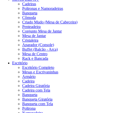
Cadeiras
Poltronas e Namoradeiras
Banqueta
Cômoda
Criado Mudo (Mesa de Cabeceira)
Penteadeira
Conjunto Mesa de Jantar
Mesa de Jantar
Cristaleira
Aparador (Console)
Buffet (Balcão - Arca)
Mesa de Centro
Rack e Bancada
Escritório
Escritório Completo
Mesas e Escrivaninhas
Armário
Cadeira
Cadeira Giratória
Cadeira com Tela
Banqueta
Banqueta Giratória
Banqueta com Tela
Poltrona
Namoradeira