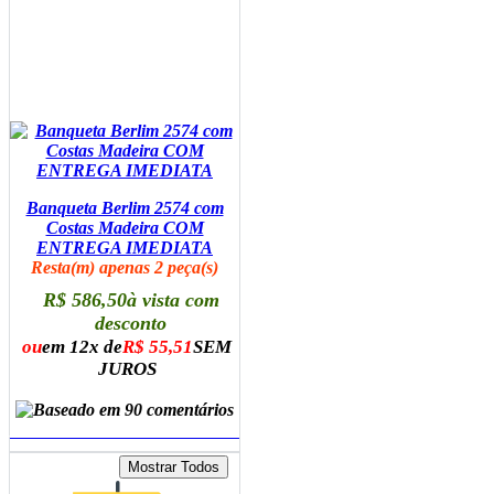
Banqueta Berlim 2574 com
Costas Madeira COM
ENTREGA IMEDIATA
Resta(m) apenas 2 peça(s)
R$ 586,50
à vista com
desconto
ou
em 12x de
R$ 55,51
SEM
JUROS
ADICIONAR AO CARRINHO