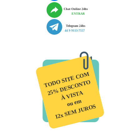
Chat Online 24hs
ENTRAR
Telegram 24hs
44 9 9113-7557
TODO SITE COM
25% DESCONTO
À VISTA
ou em
12x SEM JUROS