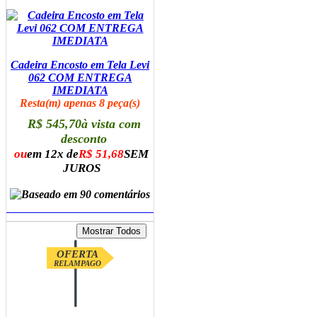
Cadeira Encosto em Tela Levi
062 COM ENTREGA
IMEDIATA
Resta(m) apenas 8 peça(s)
R$ 545,70
à vista com
desconto
ou
em 12x de
R$ 51,68
SEM
JUROS
ADICIONAR AO CARRINHO
OFERTA
RELAMPAGO