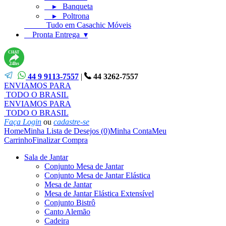
▸ Banqueta
▸ Poltrona
Tudo em Casachic Móveis
Pronta Entrega ▾
CHAT
24hs
44 9 9113-7557
|
44 3262-7557
ENVIAMOS PARA
TODO O BRASIL
ENVIAMOS PARA
TODO O BRASIL
Faça Login
ou
cadastre-se
Home
Minha Lista de Desejos (0)
Minha Conta
Meu
Carrinho
Finalizar Compra
Sala de Jantar
Conjunto Mesa de Jantar
Conjunto Mesa de Jantar Elástica
Mesa de Jantar
Mesa de Jantar Elástica Extensível
Conjunto Bistrô
Canto Alemão
Cadeira