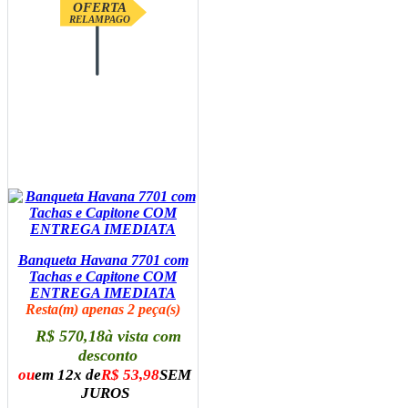
OFERTA
RELAMPAGO
Banqueta Havana 7701 com
Tachas e Capitone COM
ENTREGA IMEDIATA
Resta(m) apenas 2 peça(s)
R$ 570,18
à vista com
desconto
ou
em 12x de
R$ 53,98
SEM
JUROS