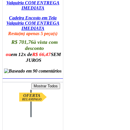
Cadeira Encosto em Tela
Valquiria COM ENTREGA
IMEDIATA
Resta(m) apenas 5 peça(s)
R$ 701,76
à vista com
desconto
ou
em 12x de
R$ 66,47
SEM
JUROS
ADICIONAR AO CARRINHO
OFERTA
RELAMPAGO