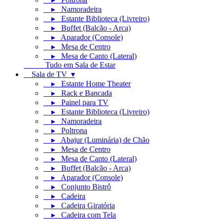
▸ Namoradeira
▸ Estante Biblioteca (Livreiro)
▸ Buffet (Balcão - Arca)
▸ Aparador (Console)
▸ Mesa de Centro
▸ Mesa de Canto (Lateral)
Tudo em Sala de Estar
Sala de TV ▾
▸ Estante Home Theater
▸ Rack e Bancada
▸ Painel para TV
▸ Estante Biblioteca (Livreiro)
▸ Namoradeira
▸ Poltrona
▸ Abajur (Luminária) de Chão
▸ Mesa de Centro
▸ Mesa de Canto (Lateral)
▸ Buffet (Balcão - Arca)
▸ Aparador (Console)
▸ Conjunto Bistrô
▸ Cadeira
▸ Cadeira Giratória
▸ Cadeira com Tela