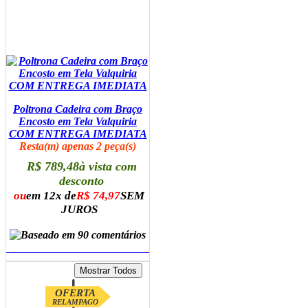
Poltrona Cadeira com Braço
Encosto em Tela Valquiria
COM ENTREGA IMEDIATA
Resta(m) apenas 2 peça(s)
R$ 789,48
à vista com
desconto
ou
em 12x de
R$ 74,97
SEM
JUROS
ADICIONAR AO CARRINHO
OFERTA
RELAMPAGO