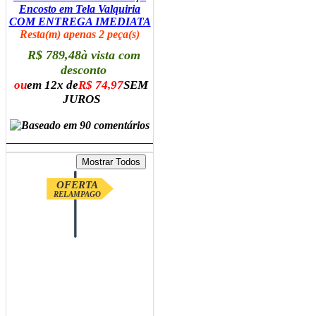
Encosto em Tela Valquiria
COM ENTREGA IMEDIATA
Resta(m) apenas 2 peça(s)
R$ 789,48
à vista com
desconto
ou
em 12x de
R$ 74,97
SEM
JUROS
ADICIONAR AO CARRINHO
OFERTA
RELAMPAGO