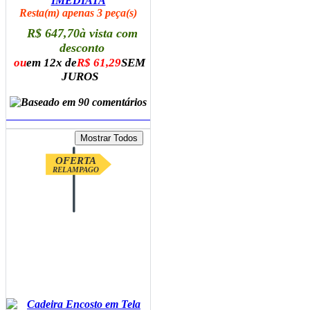
IMEDIATA
Resta(m) apenas 3 peça(s)
R$ 647,70
à vista com
desconto
ou
em 12x de
R$ 61,29
SEM
JUROS
ADICIONAR AO CARRINHO
OFERTA
RELAMPAGO