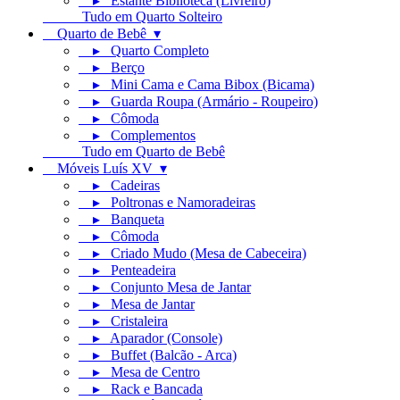
▸ Estante Biblioteca (Livreiro)
Tudo em Quarto Solteiro
Quarto de Bebê ▾
▸ Quarto Completo
▸ Berço
▸ Mini Cama e Cama Bibox (Bicama)
▸ Guarda Roupa (Armário - Roupeiro)
▸ Cômoda
▸ Complementos
Tudo em Quarto de Bebê
Móveis Luís XV ▾
▸ Cadeiras
▸ Poltronas e Namoradeiras
▸ Banqueta
▸ Cômoda
▸ Criado Mudo (Mesa de Cabeceira)
▸ Penteadeira
▸ Conjunto Mesa de Jantar
▸ Mesa de Jantar
▸ Cristaleira
▸ Aparador (Console)
▸ Buffet (Balcão - Arca)
▸ Mesa de Centro
▸ Rack e Bancada