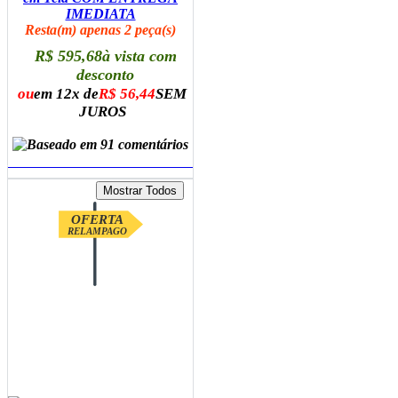
IMEDIATA
Resta(m) apenas 2 peça(s)
R$ 595,68
à vista com
desconto
ou
em 12x de
R$ 56,44
SEM
JUROS
ADICIONAR AO CARRINHO
OFERTA
RELAMPAGO