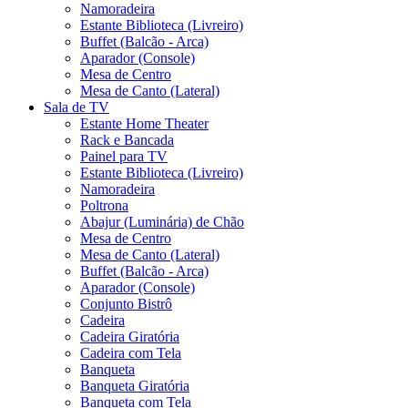
Namoradeira
Estante Biblioteca (Livreiro)
Buffet (Balcão - Arca)
Aparador (Console)
Mesa de Centro
Mesa de Canto (Lateral)
Sala de TV
Estante Home Theater
Rack e Bancada
Painel para TV
Estante Biblioteca (Livreiro)
Namoradeira
Poltrona
Abajur (Luminária) de Chão
Mesa de Centro
Mesa de Canto (Lateral)
Buffet (Balcão - Arca)
Aparador (Console)
Conjunto Bistrô
Cadeira
Cadeira Giratória
Cadeira com Tela
Banqueta
Banqueta Giratória
Banqueta com Tela