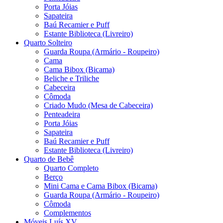
Porta Jóias
Sapateira
Baú Recamier e Puff
Estante Biblioteca (Livreiro)
Quarto Solteiro
Guarda Roupa (Armário - Roupeiro)
Cama
Cama Bibox (Bicama)
Beliche e Triliche
Cabeceira
Cômoda
Criado Mudo (Mesa de Cabeceira)
Penteadeira
Porta Jóias
Sapateira
Baú Recamier e Puff
Estante Biblioteca (Livreiro)
Quarto de Bebê
Quarto Completo
Berço
Mini Cama e Cama Bibox (Bicama)
Guarda Roupa (Armário - Roupeiro)
Cômoda
Complementos
Móveis Luís XV