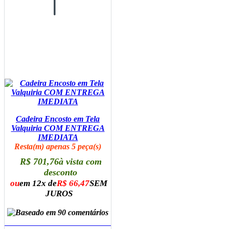
Cadeira Encosto em Tela
Valquiria COM ENTREGA
IMEDIATA
Resta(m) apenas 5 peça(s)
R$ 701,76
à vista com
desconto
ou
em 12x de
R$ 66,47
SEM
JUROS
ADICIONAR AO CARRINHO