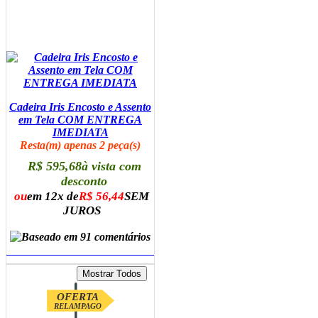
Cadeira Iris Encosto e Assento
em Tela COM ENTREGA
IMEDIATA
Resta(m) apenas 2 peça(s)
R$ 595,68
à vista com
desconto
ou
em 12x de
R$ 56,44
SEM
JUROS
ADICIONAR AO CARRINHO
OFERTA
RELAMPAGO