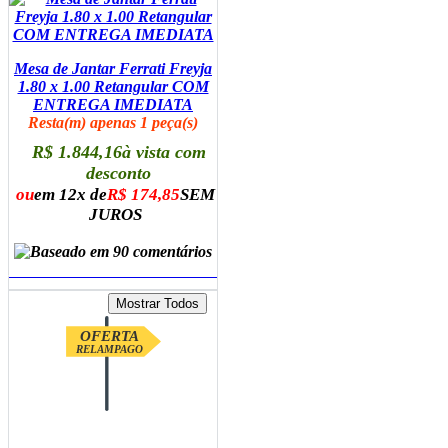
Mesa de Jantar Ferrati Freyja
1.80 x 1.00 Retangular COM
ENTREGA IMEDIATA
Resta(m) apenas 1 peça(s)
R$ 1.844,16
à vista com
desconto
ou
em 12x de
R$ 174,85
SEM
JUROS
ADICIONAR AO CARRINHO
OFERTA
RELAMPAGO