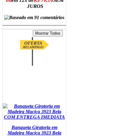
ou
em 12x de
R$ 76,16
SEM
JUROS
ADICIONAR AO CARRINHO
OFERTA
RELAMPAGO
Banqueta Giratoria em
Madeira Maciça 3923 Bela