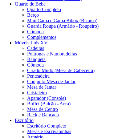
Quarto de Bebê
Quarto Completo
Berço
Mini Cama e Cama Bibox (Bicama)
Guarda Roupa (Armário - Roupeiro)
Cômoda
Complementos
Móveis Luís XV
Cadeiras
Poltronas e Namoradeiras
Banqueta
Cômoda
Criado Mudo (Mesa de Cabeceira)
Penteadeira
Conjunto Mesa de Jantar
Mesa de Jantar
Cristaleira
Aparador (Console)
Buffet (Balcão - Arca)
Mesa de Centro
Rack e Bancada
Escritório
Escritório Completo
Mesas e Escrivaninhas
Armário