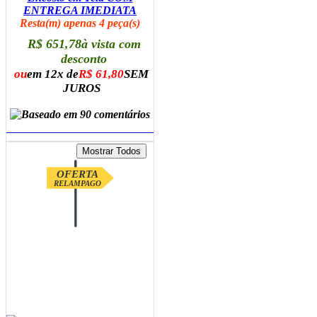
ENTREGA IMEDIATA
Resta(m) apenas 4 peça(s)
R$ 651,78
à vista com
desconto
ou
em 12x de
R$ 61,80
SEM
JUROS
ADICIONAR AO CARRINHO
OFERTA
RELAMPAGO