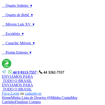
Quarto Solteiro ▾
Quarto de Bebê ▾
Móveis Luís XV ▾
Escritório ▾
Casachic Móveis ▾
Pronta Entrega ▾
CHAT
24hs
44 9 9113-7557
|
44 3262-7557
ENVIAMOS PARA
TODO O BRASIL
ENVIAMOS PARA
TODO O BRASIL
Faça Login
ou
cadastre-se
Home
Minha Lista de Desejos (0)
Minha Conta
Meu
Carrinho
Finalizar Compra