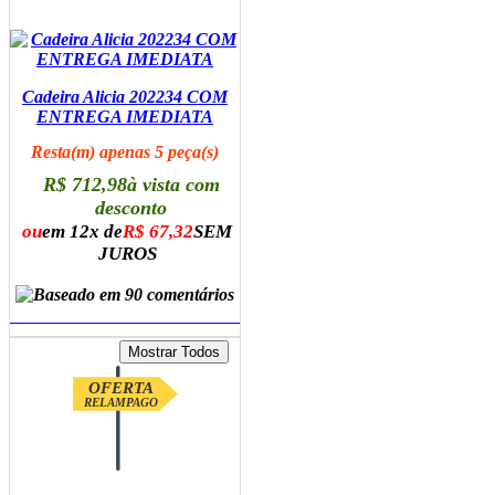
Cadeira Alicia 202234 COM
ENTREGA IMEDIATA
Resta(m) apenas 5 peça(s)
R$ 712,98
à vista com
desconto
ou
em 12x de
R$ 67,32
SEM
JUROS
ADICIONAR AO CARRINHO
OFERTA
RELAMPAGO