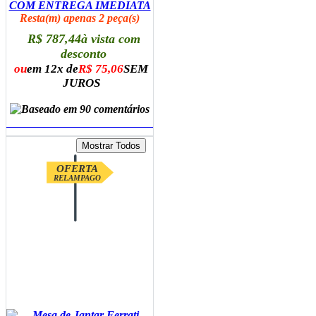
COM ENTREGA IMEDIATA
Resta(m) apenas 2 peça(s)
R$ 787,44
à vista com
desconto
ou
em 12x de
R$ 75,06
SEM
JUROS
ADICIONAR AO CARRINHO
OFERTA
RELAMPAGO