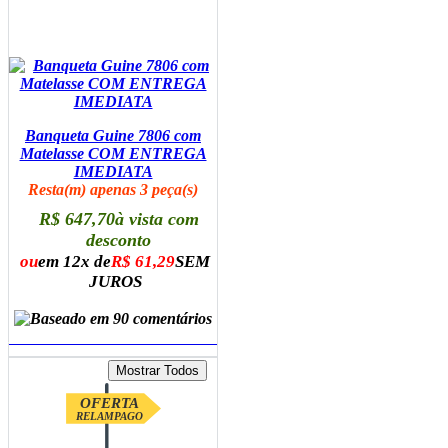
Banqueta Guine 7806 com
Matelasse COM ENTREGA
IMEDIATA
Resta(m) apenas 3 peça(s)
R$ 647,70
à vista com
desconto
ou
em 12x de
R$ 61,29
SEM
JUROS
ADICIONAR AO CARRINHO
OFERTA
RELAMPAGO