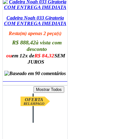
Cadeira Noah 033 Giratoria
COM ENTREGA IMEDIATA
Resta(m) apenas 2 peça(s)
R$ 888,42
à vista com
desconto
ou
em 12x de
R$ 84,32
SEM
JUROS
ADICIONAR AO CARRINHO
OFERTA
RELAMPAGO