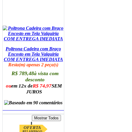
Poltrona Cadeira com Braço
Encosto em Tela Valquiria
COM ENTREGA IMEDIATA
Resta(m) apenas 2 peça(s)
R$ 789,48
à vista com
desconto
ou
em 12x de
R$ 74,97
SEM
JUROS
ADICIONAR AO CARRINHO
OFERTA
RELAMPAGO