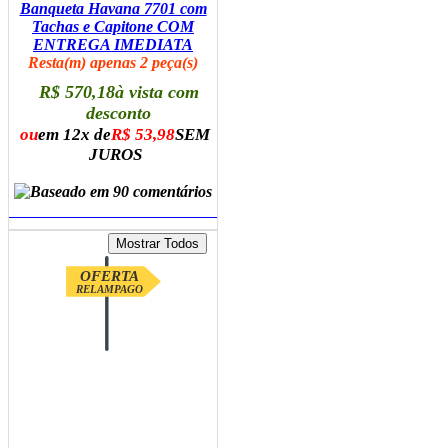
Banqueta Havana 7701 com
Tachas e Capitone COM
ENTREGA IMEDIATA
Resta(m) apenas 2 peça(s)
R$ 570,18
à vista com
desconto
ou
em 12x de
R$ 53,98
SEM
JUROS
ADICIONAR AO CARRINHO
OFERTA
RELAMPAGO