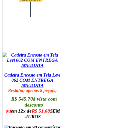
Cadeira Encosto em Tela Levi
062 COM ENTREGA
IMEDIATA
Resta(m) apenas 8 peça(s)
R$ 545,70
à vista com
desconto
ou
em 12x de
R$ 51,68
SEM
JUROS