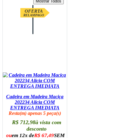
OFERTA
RELAMPAGO
Cadeira em Madeira Maciça
202234 Alicia COM
ENTREGA IMEDIATA
Resta(m) apenas 5 peça(s)
R$ 712,98
à vista com
desconto
ou
em 12x de
R$ 67,49
SEM