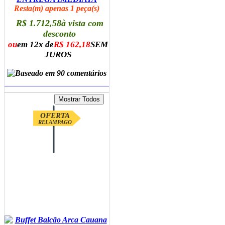
Resta(m) apenas 1 peça(s)
R$ 1.712,58
à vista com
desconto
ou
em 12x de
R$ 162,18
SEM
JUROS
ADICIONAR AO CARRINHO
OFERTA
RELAMPAGO