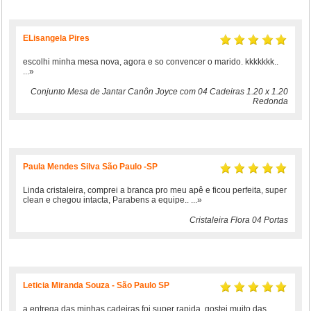
ELisangela Pires
escolhi minha mesa nova, agora e so convencer o marido. kkkkkkk..
...»
Conjunto Mesa de Jantar Canôn Joyce com 04 Cadeiras 1.20 x 1.20
Redonda
Paula Mendes Silva São Paulo -SP
Linda cristaleira, comprei a branca pro meu apê e ficou perfeita, super
clean e chegou intacta, Parabens a equipe..
...»
Cristaleira Flora 04 Portas
Leticia Miranda Souza - São Paulo SP
a entrega das minhas cadeiras foi super rapida, gostei muito das