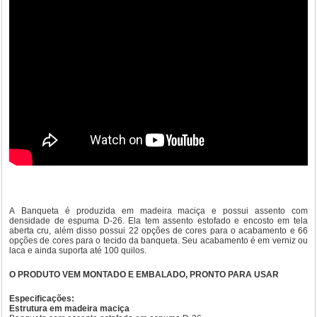
A Banqueta é produzida em madeira maciça e possui assento com
densidade de espuma D-26. Ela tem assento estofado e encosto em tela
aberta cru, além disso possui 22 opções de cores para o acabamento e 66
opções de cores para o tecido da banqueta. Seu acabamento é em verniz ou
laca e ainda suporta até 100 quilos.
O PRODUTO VEM MONTADO E EMBALADO, PRONTO PARA USAR
Especificações:
Estrutura em madeira maciça