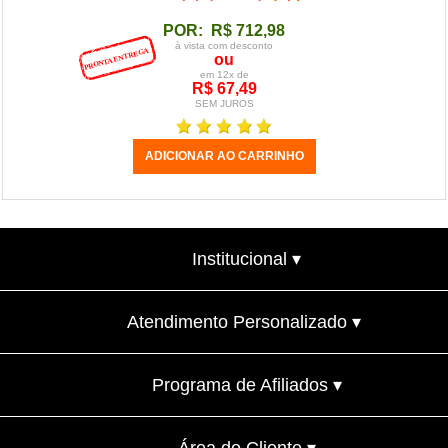
POR: R$ 712,98
à vista com desconto
ou
em 12x de
R$ 67,49
SEM JUROS
Institucional ▾
Atendimento Personalizado ▾
Programa de Afiliados ▾