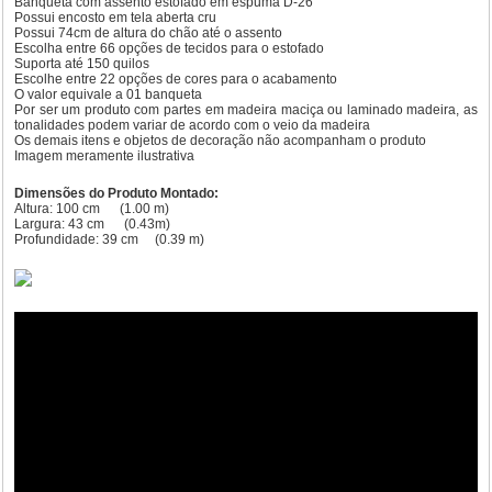
Banqueta com assento estofado em espuma D-26
Possui encosto em tela aberta cru
Possui 74cm de altura do chão até o assento
Escolha entre 66 opções de tecidos para o estofado
Suporta até 150 quilos
Escolhe entre 22 opções de cores para o acabamento
O valor equivale a 01 banqueta
Por ser um produto com partes em madeira maciça ou laminado madeira, as
tonalidades podem variar de acordo com o veio da madeira
Os demais itens e objetos de decoração não acompanham o produto
Imagem meramente ilustrativa
Dimensões do Produto Montado:
Altura: 100 cm (1.00 m)
Largura: 43 cm (0.43m)
Profundidade: 39 cm (0.39 m)