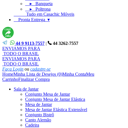
▸ Banqueta
▸ Poltrona
Tudo em Casachic Móveis
Pronta Entrega ▾
CHAT
24hs
44 9 9113-7557
|
44 3262-7557
ENVIAMOS PARA
TODO O BRASIL
ENVIAMOS PARA
TODO O BRASIL
Faça Login
ou
cadastre-se
Home
Minha Lista de Desejos (0)
Minha Conta
Meu
Carrinho
Finalizar Compra
Sala de Jantar
Conjunto Mesa de Jantar
Conjunto Mesa de Jantar Elástica
Mesa de Jantar
Mesa de Jantar Elástica Extensível
Conjunto Bistrô
Canto Alemão
Cadeira