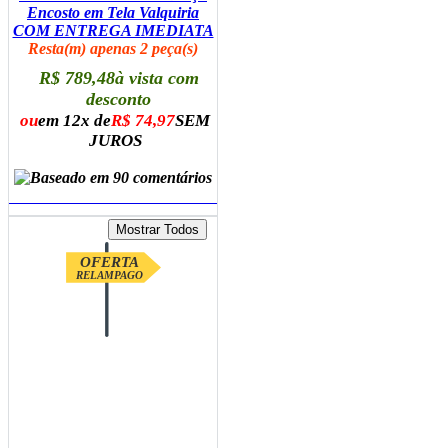
Encosto em Tela Valquiria
COM ENTREGA IMEDIATA
Resta(m) apenas 2 peça(s)
R$ 789,48
à vista com
desconto
ou
em 12x de
R$ 74,97
SEM
JUROS
ADICIONAR AO CARRINHO
OFERTA
RELAMPAGO