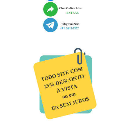
Chat Online 24hs
ENTRAR
Telegram 24hs
44 9 9113-7557
TODO SITE COM
25% DESCONTO
À VISTA
ou em
12x SEM JUROS