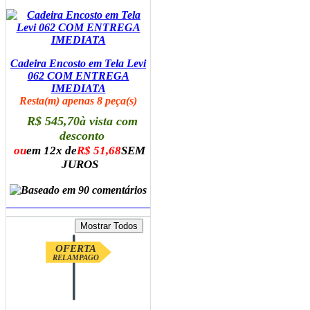
Cadeira Encosto em Tela Levi
062 COM ENTREGA
IMEDIATA
Resta(m) apenas 8 peça(s)
R$ 545,70
à vista com
desconto
ou
em 12x de
R$ 51,68
SEM
JUROS
ADICIONAR AO CARRINHO
OFERTA
RELAMPAGO