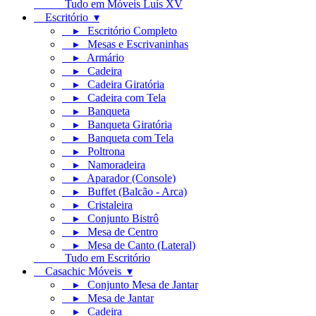
Tudo em Móveis Luís XV
Escritório ▾
▸ Escritório Completo
▸ Mesas e Escrivaninhas
▸ Armário
▸ Cadeira
▸ Cadeira Giratória
▸ Cadeira com Tela
▸ Banqueta
▸ Banqueta Giratória
▸ Banqueta com Tela
▸ Poltrona
▸ Namoradeira
▸ Aparador (Console)
▸ Buffet (Balcão - Arca)
▸ Cristaleira
▸ Conjunto Bistrô
▸ Mesa de Centro
▸ Mesa de Canto (Lateral)
Tudo em Escritório
Casachic Móveis ▾
▸ Conjunto Mesa de Jantar
▸ Mesa de Jantar
▸ Cadeira