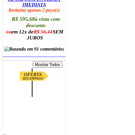
IMEDIATA
Resta(m) apenas 2 peça(s)
R$ 595,68
à vista com
desconto
ou
em 12x de
R$ 56,44
SEM
JUROS
ADICIONAR AO CARRINHO
OFERTA
RELAMPAGO