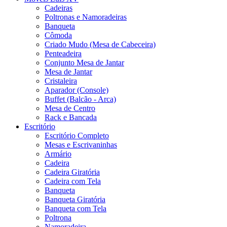
Cadeiras
Poltronas e Namoradeiras
Banqueta
Cômoda
Criado Mudo (Mesa de Cabeceira)
Penteadeira
Conjunto Mesa de Jantar
Mesa de Jantar
Cristaleira
Aparador (Console)
Buffet (Balcão - Arca)
Mesa de Centro
Rack e Bancada
Escritório
Escritório Completo
Mesas e Escrivaninhas
Armário
Cadeira
Cadeira Giratória
Cadeira com Tela
Banqueta
Banqueta Giratória
Banqueta com Tela
Poltrona
Namoradeira