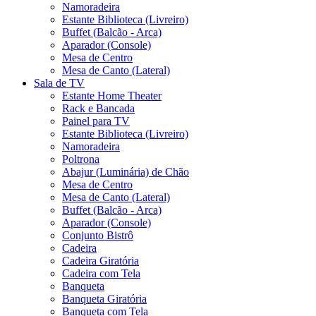
Namoradeira
Estante Biblioteca (Livreiro)
Buffet (Balcão - Arca)
Aparador (Console)
Mesa de Centro
Mesa de Canto (Lateral)
Sala de TV
Estante Home Theater
Rack e Bancada
Painel para TV
Estante Biblioteca (Livreiro)
Namoradeira
Poltrona
Abajur (Luminária) de Chão
Mesa de Centro
Mesa de Canto (Lateral)
Buffet (Balcão - Arca)
Aparador (Console)
Conjunto Bistrô
Cadeira
Cadeira Giratória
Cadeira com Tela
Banqueta
Banqueta Giratória
Banqueta com Tela