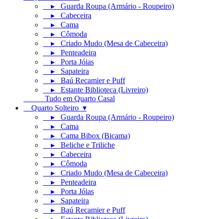
▸ Guarda Roupa (Armário - Roupeiro)
▸ Cabeceira
▸ Cama
▸ Cômoda
▸ Criado Mudo (Mesa de Cabeceira)
▸ Penteadeira
▸ Porta Jóias
▸ Sapateira
▸ Baú Recamier e Puff
▸ Estante Biblioteca (Livreiro)
Tudo em Quarto Casal
Quarto Solteiro ▾
▸ Guarda Roupa (Armário - Roupeiro)
▸ Cama
▸ Cama Bibox (Bicama)
▸ Beliche e Triliche
▸ Cabeceira
▸ Cômoda
▸ Criado Mudo (Mesa de Cabeceira)
▸ Penteadeira
▸ Porta Jóias
▸ Sapateira
▸ Baú Recamier e Puff