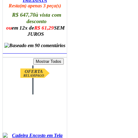
IMEDIATA
Resta(m) apenas 3 peça(s)
R$ 647,70
à vista com
desconto
ou
em 12x de
R$ 61,29
SEM
JUROS
ADICIONAR AO CARRINHO
OFERTA
RELAMPAGO