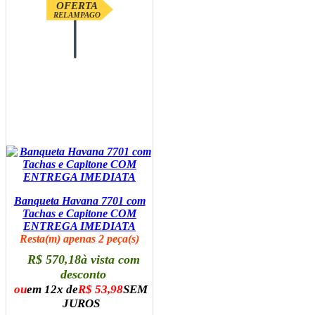
OFERTA
RELAMPAGO
Banqueta Havana 7701 com
Tachas e Capitone COM
ENTREGA IMEDIATA
Resta(m) apenas 2 peça(s)
R$ 570,18
à vista com
desconto
ou
em 12x de
R$ 53,98
SEM
JUROS