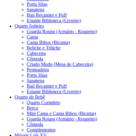
Porta Jóias
Sapateira
Baú Recamier e Puff
Estante Biblioteca (Livreiro)
Quarto Solteiro
Guarda Roupa (Armário - Roupeiro)
Cama
Cama Bibox (Bicama)
Beliche e Triliche
Cabeceira
Cômoda
Criado Mudo (Mesa de Cabeceira)
Penteadeira
Porta Jóias
Sapateira
Baú Recamier e Puff
Estante Biblioteca (Livreiro)
Quarto de Bebê
Quarto Completo
Berço
Mini Cama e Cama Bibox (Bicama)
Guarda Roupa (Armário - Roupeiro)
Cômoda
Complementos
Móveis Luís XV