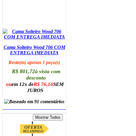
Cama Solteiro Wood 706 COM
ENTREGA IMEDIATA
Resta(m) apenas 1 peça(s)
R$ 801,72
à vista com
desconto
ou
em 12x de
R$ 76,16
SEM
JUROS
ADICIONAR AO CARRINHO
OFERTA
RELAMPAGO