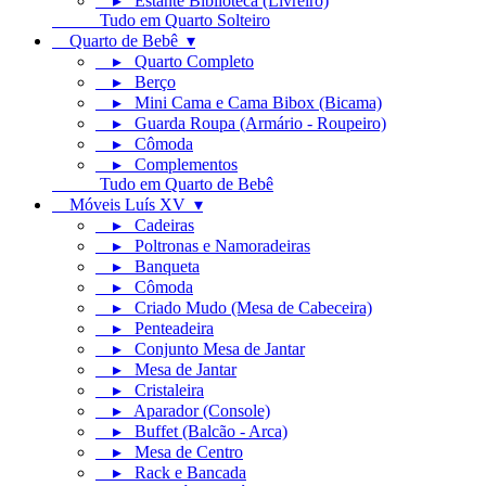
▸ Estante Biblioteca (Livreiro)
Tudo em Quarto Solteiro
Quarto de Bebê ▾
▸ Quarto Completo
▸ Berço
▸ Mini Cama e Cama Bibox (Bicama)
▸ Guarda Roupa (Armário - Roupeiro)
▸ Cômoda
▸ Complementos
Tudo em Quarto de Bebê
Móveis Luís XV ▾
▸ Cadeiras
▸ Poltronas e Namoradeiras
▸ Banqueta
▸ Cômoda
▸ Criado Mudo (Mesa de Cabeceira)
▸ Penteadeira
▸ Conjunto Mesa de Jantar
▸ Mesa de Jantar
▸ Cristaleira
▸ Aparador (Console)
▸ Buffet (Balcão - Arca)
▸ Mesa de Centro
▸ Rack e Bancada