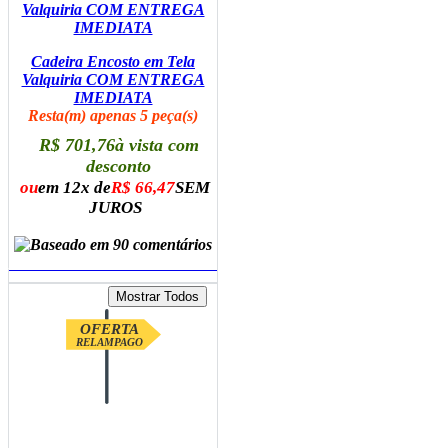
Cadeira Encosto em Tela
Valquiria COM ENTREGA
IMEDIATA
Resta(m) apenas 5 peça(s)
R$ 701,76
à vista com
desconto
ou
em 12x de
R$ 66,47
SEM
JUROS
ADICIONAR AO CARRINHO
OFERTA
RELAMPAGO