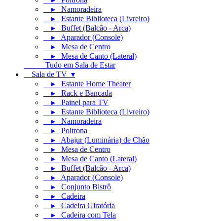
▸ Namoradeira
▸ Estante Biblioteca (Livreiro)
▸ Buffet (Balcão - Arca)
▸ Aparador (Console)
▸ Mesa de Centro
▸ Mesa de Canto (Lateral)
Tudo em Sala de Estar
Sala de TV ▾
▸ Estante Home Theater
▸ Rack e Bancada
▸ Painel para TV
▸ Estante Biblioteca (Livreiro)
▸ Namoradeira
▸ Poltrona
▸ Abajur (Luminária) de Chão
▸ Mesa de Centro
▸ Mesa de Canto (Lateral)
▸ Buffet (Balcão - Arca)
▸ Aparador (Console)
▸ Conjunto Bistrô
▸ Cadeira
▸ Cadeira Giratória
▸ Cadeira com Tela