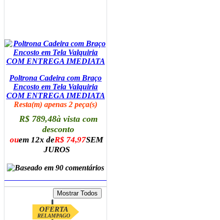
Poltrona Cadeira com Braço
Encosto em Tela Valquiria
COM ENTREGA IMEDIATA
Resta(m) apenas 2 peça(s)
R$ 789,48
à vista com
desconto
ou
em 12x de
R$ 74,97
SEM
JUROS
ADICIONAR AO CARRINHO
OFERTA
RELAMPAGO