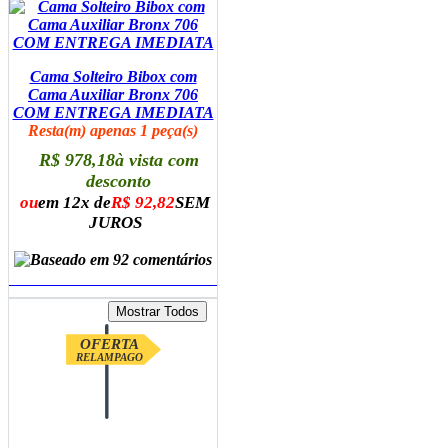
Cama Solteiro Bibox com
Cama Auxiliar Bronx 706
COM ENTREGA IMEDIATA
Resta(m) apenas 1 peça(s)
R$ 978,18
à vista com
desconto
ou
em 12x de
R$ 92,82
SEM
JUROS
ADICIONAR AO CARRINHO
OFERTA
RELAMPAGO